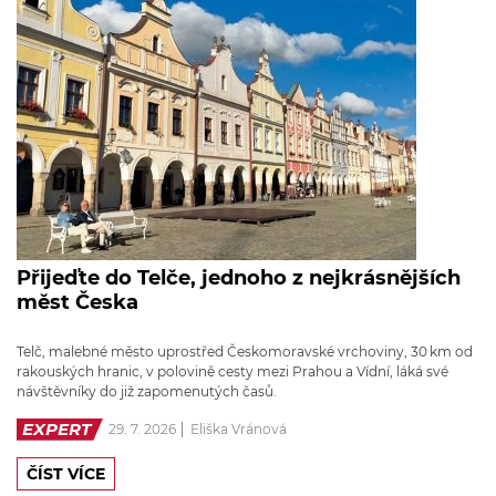
Přijeďte do Telče, jednoho z nejkrásnějších
měst Česka
Telč, malebné město uprostřed Českomoravské vrchoviny, 30 km od
rakouských hranic, v polovině cesty mezi Prahou a Vídní, láká své
návštěvníky do již zapomenutých časů.
EXPERT
29. 7. 2026
Eliška Vránová
ČÍST VÍCE