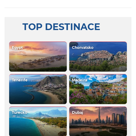
TOP DESTINACE
Egypt
Chorvatsko
Tenerife
Madeira
Turecko
Dubaj