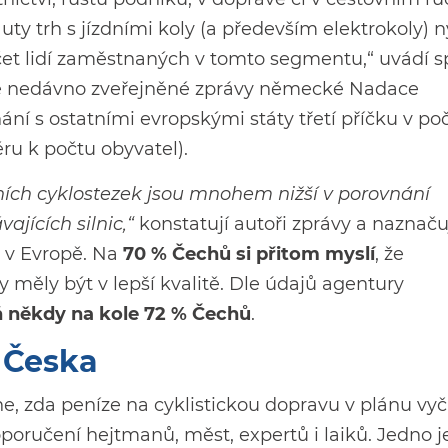
uty trh s jízdními koly (a především elektrokoly) n
očet lidí zaměstnaných v tomto segmentu,“ uvádí s
dle nedávno zveřejněné zprávy německé Nadace
ní s ostatními evropskými státy třetí příčku v poč
u k počtu obyvatel).
ních cyklostezek jsou mnohem nižší v porovnání
jících silnic,“
konstatují autoři zprávy a naznačuj
y v Evropě. Na
70 % Čechů si přitom myslí
, že
 měly být v lepší kvalitě. Dle
údajů agentury
ň někdy na kole 72 % Čechů
.
 Česka
e, zda peníze na cyklistickou dopravu v plánu vyčl
poručení hejtmanů, měst, expertů i laiků. Jedno j