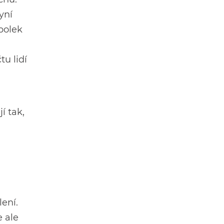
yní
polek
tu lidí
í tak,
ení.
e ale