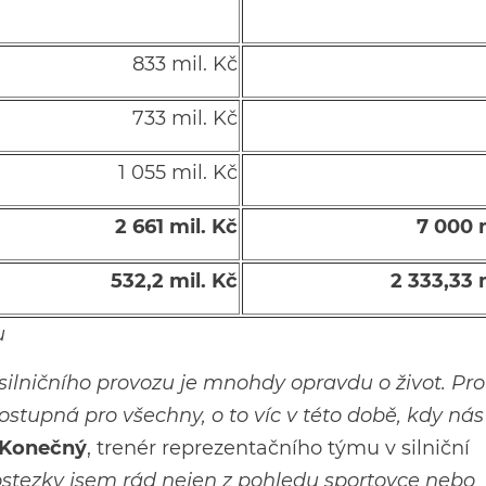
833 mil. Kč
733 mil. Kč
1 055 mil. Kč
2 661 mil. Kč
7 000 
532,2 mil. Kč
2 333,33 
u
 silničního provozu je mnohdy opravdu o život. Pro
stupná pro všechny, o to víc v této době, kdy ná
Konečný
, trenér reprezentačního týmu v silniční
ostezky jsem rád nejen z pohledu sportovce nebo