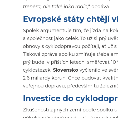
trenéra, ale také jako rodič
,“ dodává.
Evropské státy chtějí v
Spolek argumentuje tím, že jízda na kol
a společnost jako celek. To už si prý u
obnovy s cyklodopravou počítají, ať už s
Tisková zpráva spolku zmiňuje třeba am
prý bude v příštích letech směřovat 1
cyklostezek.
Slovensko
vyčlenilo ve sv
2,6 miliardy korun. Chce budovat kvalitn
veřejnou dopravu, především tu železnič
Investice do cyklodopr
Zkušenosti z jiných zemí podle spolku u
několikanásobně vrací – ať už ve zdravot