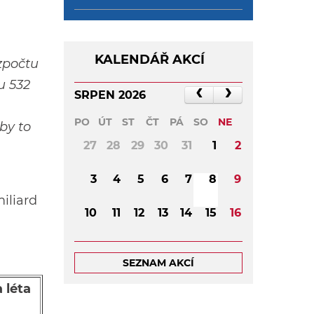
KALENDÁŘ AKCÍ
ozpočtu
u 532
SRPEN 2026
PO
ÚT
ST
ČT
PÁ
SO
NE
by to
27
28
29
30
31
1
2
3
4
5
6
7
8
9
iliard
10
11
12
13
14
15
16
17
18
19
20
21
22
23
SEZNAM AKCÍ
24
25
26
27
28
29
30
 léta
31
1
2
3
4
5
6