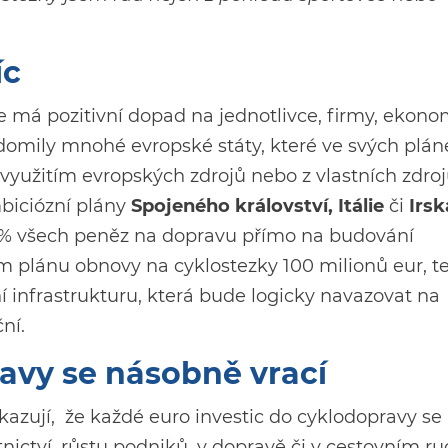
íc
e má pozitivní dopad na jednotlivce, firmy, ekon
vědomily mnohé evropské státy, které ve svých plá
 využitím evropských zdrojů nebo z vlastních zdroj
biciózní plány
Spojeného království, Itálie
či
Irs
0 % všech peněz na dopravu přímo na budování
ém plánu obnovy na cyklostezky 100 milionů eur, t
í infrastrukturu, která bude logicky navazovat na
ní.
avy se násobně vrací
kazují, že každé euro investic do cyklodopravy se
nictví, růstu podniků, v dopravě či v cestovním ru