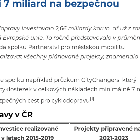
í 7 miliard na bezpečnou
opravy investovalo 2,66 miliardy korun, ať už z r
dů Evropské unie. To ročně představovalo v průměr
eda spolku Partnerství pro městskou mobilitu
alizovat všechny plánované projekty, znamenalo 
dle spolku například průzkum CityChangers, který
ů cyklostezek v celkových nákladech minimálně 7 m
[1]
bezpečných cest pro cyklodopravu
.
ravy v ČR
nvestice realizované
Projekty připravené
na
v letech 2015-2019
2021-2023