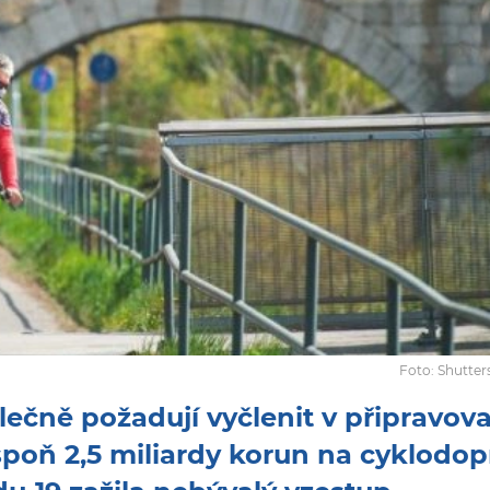
Foto: Shutte
olečně požadují vyčlenit v připravo
oň 2,5 miliardy korun na cyklodop