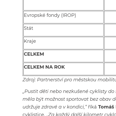
Evropské fondy (IROP)
Stát
Kraje
CELKEM
CELKEM NA ROK
Zdroj: Partnerství pro městskou mobilit
„Pustit děti nebo nezkušené cyklisty do
měla být možnost sportovat bez obav do
udržuje zdravé a v kondici,“
říká
Tomáš 
cyklistice. „
Za každý další kilometr cykl