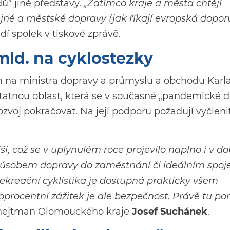
ů” jiné představy.
„Zatímco kraje a města chtějí
ejné a městské dopravy (jak říkají evropská dopor
í spolek v tiskové zprávě.
mld. na cyklostezky
m na ministra dopravy a průmyslu a obchodu Karl
statnou oblast, která se v současné „pandemické 
ozvoj pokračovat. Na její podporu požadují vyčleni
í, což se v uplynulém roce projevilo naplno i v d
působem dopravy do zaměstnání či ideálním spo
ekreační cyklistika je dostupná prakticky všem
procentní zážitek je ale bezpečnost. Právě tu 
hejtman Olomouckého kraje
Josef Suchánek
.