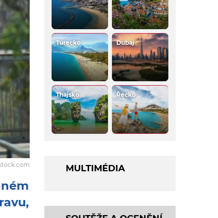
Turecko
Dubaj
Thajsko
Řecko
rstock.com
MULTIMÉDIA
vaném
ravu,