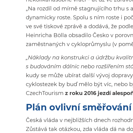
„Na rozdíl od mírně stagnujícího trhu s a
dynamicky roste. Spolu s ním roste i p
ve své tiskové zprávě a dodává, že po
Heinricha Bölla obsadilo Česko v porovná
zaměstnaných v cykloprůmyslu (v poměr
„Náklady na konstrukci a údržbu kvalit
s budováním dálnic nebo rozšířením stáva
kudy se může ubírat další vývoj doprav
cyklostezek by buď mělo být víc, nebo by
CzechTourism
z roku 2016 jezdí alespo
Plán ovlivní směřování
Česká vláda v nejbližších dnech rozhodn
Zůstává tak otázkou, zda vláda dá na do