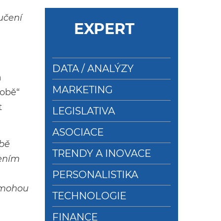
učení
EXPERT
DATA / ANALÝZY
a
MARKETING
době“
t
LEGISLATIVA
ASOCIACE
obě
TRENDY A INOVACE
jením
PERSONALISTIKA
pomohou
TECHNOLOGIE
FINANCE