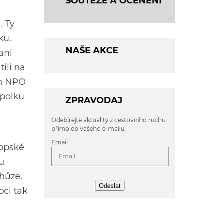
SOUTĚŽE A OCENĚNÍ
. Ty
ku.
NAŠE AKCE
ani
ili na
ém NPO
spolku
ZPRAVODAJ
Odebírejte aktuality z cestovního ruchu
přímo do vašeho e-mailu.
Email
ropské
bu
chůze.
Odeslat
oci tak