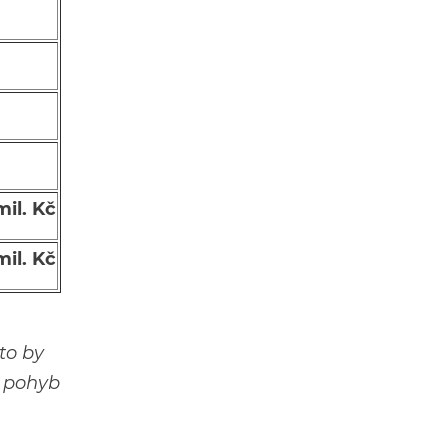
mil. Kč
mil. Kč
to by
s pohyb