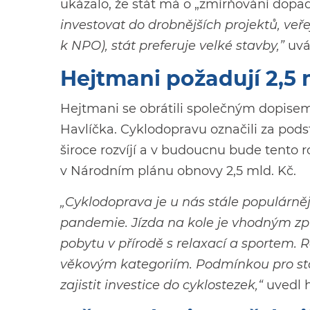
ukázalo, že stát má o „zmírňování dopad
investovat do drobnějších projektů, veř
k NPO), stát preferuje velké stavby,”
uvád
Hejtmani požadují 2,5 
Hejtmani se obrátili společným dopise
Havlíčka. Cyklodopravu označili za pod
široce rozvíjí a v budoucnu bude tento r
v Národním plánu obnovy 2,5 mld. Kč.
„
Cyklodoprava je u nás stále populárnějš
pandemie. Jízda na kole je vhodným z
pobytu v přírodě s relaxací a sportem
.
R
věkovým kategoriím.
Podmínkou pro sto
zajistit investice do cyklostezek,“
uvedl 