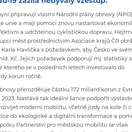
u-19 zažila nebývalý vzestup.
yní připravují vlastní Národní plány obnovy (NPO)
ké unie a mají pomoci znovu nastartovat ekonomi
ektivní a udržitelnou cyklistickou dopravu. Hejtm
upci měst prostřednictvím Asociace krajů ČR obrát
u Karla Havlíčka s požadavkem, aby Česko ve sv
ld. Kč. Jejich požadavek podporují mj. statistiky 
e kterého se v posledních letech investovalo do
rdy korun ročně.
novy přerozděluje částku 172 miliard korun z Ev
ž 2023. Nastává tak ideální šance podpořit výstav
zvíjet moderní mobilitu, včetně jízdy na kole či 
tice do ekologické a digitální transformace a pom
polku Partnerství pro městskou mobilitu se však