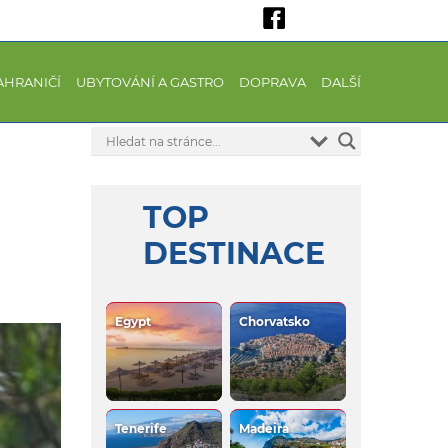
AHRANIČÍ
UBYTOVÁNÍ A GASTRO
DOPRAVA
DALŠÍ
TOP
DESTINACE
Egypt
Chorvatsko
Tenerife
Madeira