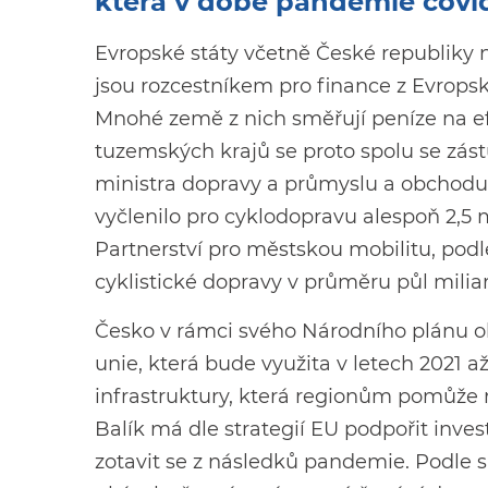
která v době pandemie covid
Evropské státy včetně České republiky n
jsou rozcestníkem pro finance z Evrops
Mnohé země z nich směřují peníze na ef
tuzemských krajů se proto spolu se zást
ministra dopravy a průmyslu a obchod
vyčlenilo pro cyklodopravu alespoň 2,5 m
Partnerství pro městskou mobilitu, podl
cyklistické dopravy v průměru půl milia
Česko v rámci svého Národního plánu ob
unie, která bude využita v letech 2021 a
infrastruktury, která regionům pomůže ro
Balík má dle strategií EU podpořit inves
zotavit se z následků pandemie. Podle s