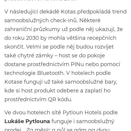
V následující dekádě Kotas předpokládá trend
samoobslužných check-inů. Některé
zahraniční průzkumy už podle něj ukazují, že
do roku 2030 by mohla většina recepčních
skončit. Velmi se podle něj budou rozvíjet
také chytré zámky – host se do pokoje
dostane prostřednictvím PINu nebo pomocí
technologie Bluetooth. V hotelech podle
Kotase fungují už také samoobslužné bary,
kde si host produkt odebere a zaplatí ho
prostřednictvím QR kódu.
Ve dvou hotelech sítě Pytloun Hotels podle
Lukáše Pytlouna
funguje i samoobslužný
prodej.
„Za měsíc a půl se nám na dvou