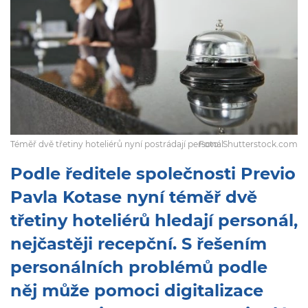
Téměř dvě třetiny hoteliérů nyní postrádají personál
Foto: Shutterstock.com
Podle ředitele společnosti Previo
Pavla Kotase nyní téměř dvě
třetiny hoteliérů hledají personál,
nejčastěji recepční. S řešením
personálních problémů podle
něj může pomoci digitalizace