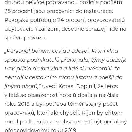
druhou nejvíce poptávanou pozicí s podílem
28 procent jsou pracovníci do restaurace.
Pokojské potřebuje 24 procent provozovatelů
ubytovacích zařízení, desetině scházejí lidé na
správu provozu.
„Personál během covidu odešel. První vlnu
spousta podnikatelů překonala, týmy udržely.
Pak přišla druhá vlna a lidé si uvědomili, že
nemají v cestovním ruchu jistotu a odešli do
jiných oborů,“
uvedl Kotas. Doplnil, že letos
v létě se obsazenost hotelů dostala na čísla
roku 2019 a byl potřeba téměř stejný počet
pracovníků, kteří ale chyběli. Říjen by přitom
mohl podle Kotase v obsazenosti být podobný
předcovidovému roku 2019.