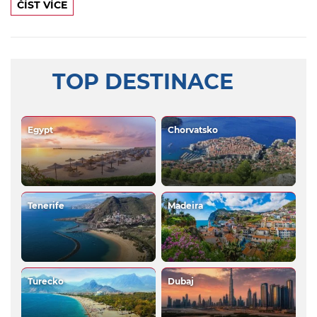
ČÍST VÍCE
TOP DESTINACE
Egypt
Chorvatsko
Tenerife
Madeira
Turecko
Dubaj