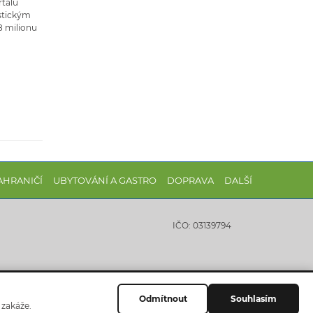
rtálu
istickým
8 milionu
AHRANIČÍ
UBYTOVÁNÍ A GASTRO
DOPRAVA
DALŠÍ
IČO: 03139794
Odmítnout
Souhlasím
 zakáže.
Website by