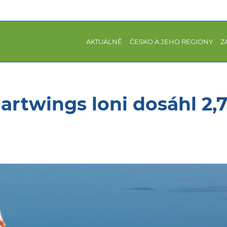
AKTUÁLNĚ
ČESKO A JEHO REGIONY
Z
rtwings loni dosáhl 2,