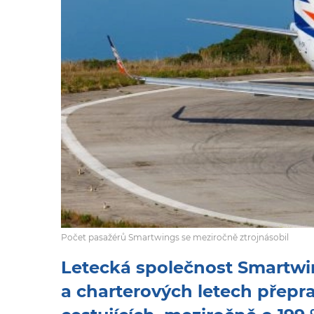
Počet pasažérů Smartwings se meziročně ztrojnásobil
Letecká společnost Smartwin
a charterových letech přeprav