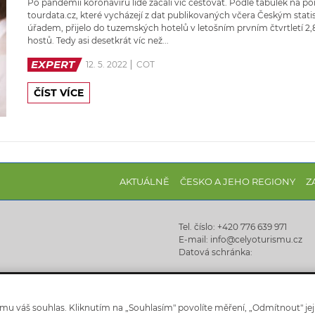
Po pandemii koronaviru lidé začali víc cestovat. Podle tabulek na po
tourdata.cz, které vycházejí z dat publikovaných včera Českým stat
úřadem, přijelo do tuzemských hotelů v letošním prvním čtvrtletí 2,
hostů. Tedy asi desetkrát víc než...
EXPERT
12. 5. 2022
COT
ČÍST VÍCE
AKTUÁLNĚ
ČESKO A JEHO REGIONY
Z
Tel. číslo: +420 776 639 971
E-mail: info@celyoturismu.cz
Datová schránka:
u váš souhlas. Kliknutím na „Souhlasím" povolíte měření, „Odmítnout" jej
Celyoturismu.cz © 2025