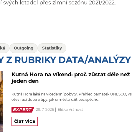
tí svých letadel přes zimní sezónu 2021/2022.
cká
Outgoing
Statistiky
Y Z RUBRIKY DATA/ANALÝZY
Kutná Hora na víkend: proč zůstat déle než
jeden den
Kutná Hora láká na vícedenní pobyty. Přehled památek UNESCO, vs
otevírací doba a tipy, jak si město užít bez spěchu.
EXPERT
29. 7. 2026
Eliška Vránová
ČÍST VÍCE