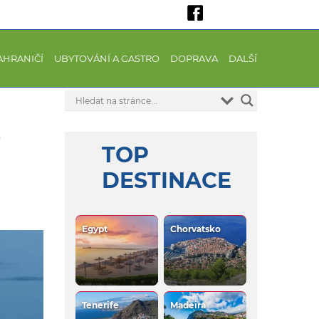
AHRANIČÍ
UBYTOVÁNÍ A GASTRO
DOPRAVA
DALŠÍ
7
TOP
DESTINACE
Egypt
Chorvatsko
Tenerife
Madeira