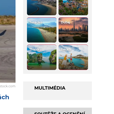
Turecko
Dubaj
Thajsko
Řecko
rstock.com
MULTIMÉDIA
ách