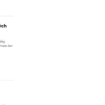
ých
liky
Praze Jan