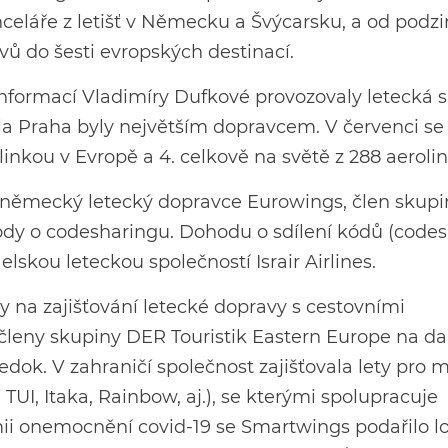
eláře z letišť v Německu a Švýcarsku, a od podz
vů do šesti evropských destinací.
informací Vladimíry Dufkové provozovaly letecká s
vla Praha byly největším dopravcem. V červenci se
inkou v Evropě a 4. celkově na světě z 288 aerolini
německý letecký dopravce Eurowings, člen skupi
ody o codesharingu. Dohodu o sdílení kódů (code
lskou leteckou společností Israir Airlines.
 na zajišťování letecké dopravy s cestovními
eny skupiny DER Touristik Eastern Europe na dalš
edok. V zahraničí společnost zajišťovala lety pro
UI, Itaka, Rainbow, aj.), se kterými spolupracuje
mii onemocnění covid-19 se Smartwings podařilo l