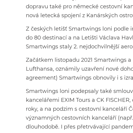
dopravu také pro německé cestovní kanc
nová letecká spojení z Kanárských ostro
Z českých letišť Smartwings loni podle 
do 80 destinací a na Letišti Václava Ha
Smartwings staly 2. nejdochvilnější aerol
Začátkem listopadu 2021 Smartwings a 
Lufthansa, oznámily uzavření nové doh
agreement) Smartwings obnovily i s izrae
Smartwings loni podepsaly také smlouvy
kancelářemi EXIM Tours a CK FISCHER, čl
roky, a na podzim s cestovní kanceláří Č
významných cestovních kanceláří (např. T
dlouhodobě. I přes přetrvávající pande