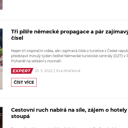
Tři pilíře německé propagace a pár zajímav
čísel
Nejen tři inspirační videa, ale i zajímavá čísla o turistice z České repub
představil minulý týden ředitel Německé turistické centrály (DZT) v 
Pohaněl na setkání s novináři.
EXPERT
23. 5. 2022
Eva Mráčková
ČÍST VÍCE
Cestovní ruch nabírá na síle, zájem o hotely
stoupá