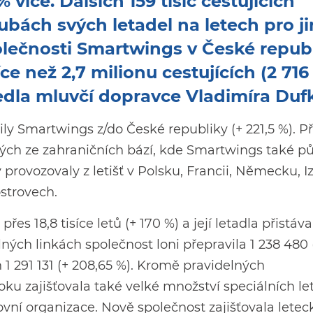
 více. Dalších 159 tisíc cestujících
ubách svých letadel na letech pro j
olečnosti Smartwings v České repub
íce než 2,7 milionu cestujících (2 716
vedla mluvčí dopravce Vladimíra Duf
vily Smartwings z/do České republiky (+ 221,5 %). P
ných ze zahraničních bází, kde Smartwings také pů
ovozovaly z letišť v Polsku, Francii, Německu, Izr
strovech.
es 18,8 tisíce letů (+ 170 %) a její letadla přistáva
ných linkách společnost loni přepravila 1 238 480 (
h 1 291 131 (+ 208,65 %). Kromě pravidelných
ku zajišťovala také velké množství speciálních le
vní organizace. Nově společnost zajišťovala lete