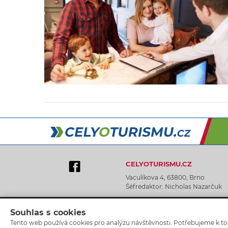
CELYOTURISMU.CZ
Vaculíkova 4, 63800, Brno
Šéfredaktor: Nicholas Nazarčuk
Souhlas s cookies
Tento web používá cookies pro analýzu návštěvnosti. Potřebujeme k tom
Graphic Design by Lukáš Tingl
Cookies