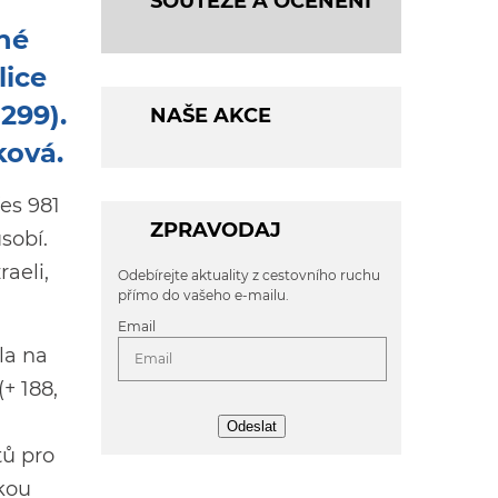
SOUTĚŽE A OCENĚNÍ
iné
lice
 299).
NAŠE AKCE
ková.
řes 981
ZPRAVODAJ
sobí.
aeli,
Odebírejte aktuality z cestovního ruchu
přímo do vašeho e-mailu.
Email
la na
+ 188,
Odeslat
tů pro
ckou