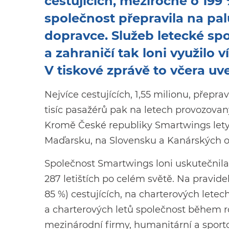
cestujících, meziročně o 199 %
společnost přepravila na pal
dopravce. Služeb letecké sp
a zahraničí tak loni využilo v
V tiskové zprávě to včera u
Nejvíce cestujících, 1,55 milionu, přepra
tisíc pasažérů pak na letech provozova
Kromě České republiky Smartwings lety pr
Maďarsku, na Slovensku a Kanárských o
Společnost Smartwings loni uskutečnila př
287 letištích po celém světě. Na pravidel
85 %) cestujících, na charterových letec
a charterových letů společnost během ro
mezinárodní firmy, humanitární a sporto