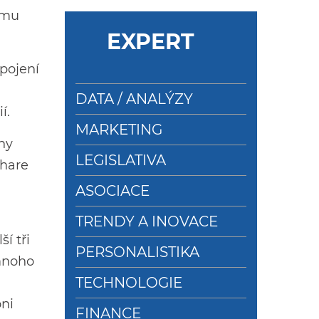
imu
EXPERT
pojení
DATA / ANALÝZY
í.
MARKETING
ny
LEGISLATIVA
share
ASOCIACE
TRENDY A INOVACE
í tři
PERSONALISTIKA
 mnoho
TECHNOLOGIE
oni
FINANCE