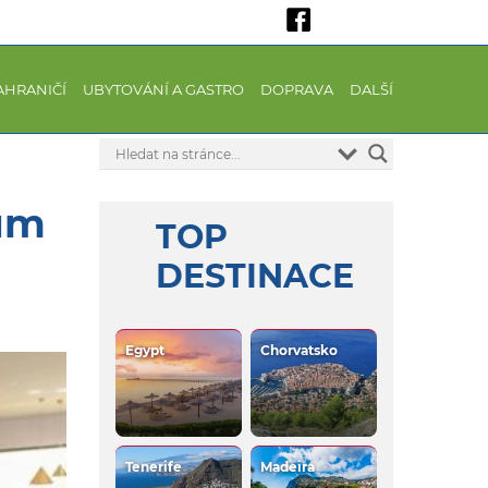
AHRANIČÍ
UBYTOVÁNÍ A GASTRO
DOPRAVA
DALŠÍ
lům
TOP
DESTINACE
Egypt
Chorvatsko
Tenerife
Madeira