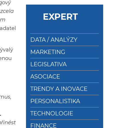
ngový
 zcela
EXPERT
em
ladatel
DATA / ANALÝZY
bývalý
MARKETING
lenou
LEGISLATIVA
ASOCIACE
TRENDY A INOVACE
smus,
PERSONALISTIKA
TECHNOLOGIE
.
řinést
FINANCE