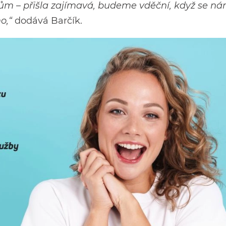
ům – přišla zajímavá, budeme vděční, když se n
o,“
dodává Barčík.