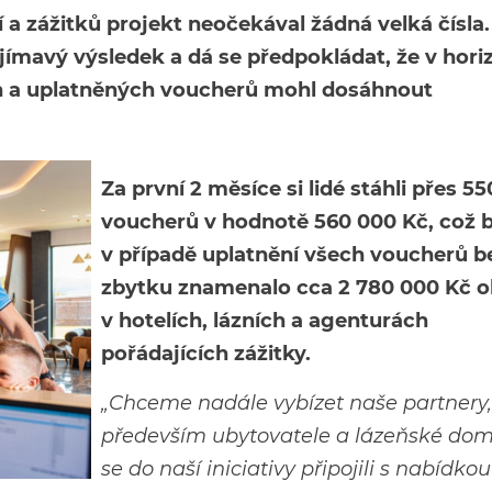
a zážitků projekt neočekával žádná velká čísla. 
jímavý výsledek a dá se předpokládat, že v hori
ch a uplatněných voucherů mohl dosáhnout
Za první 2 měsíce si lidé stáhli přes 55
voucherů v hodnotě 560 000 Kč, což 
v případě uplatnění všech voucherů b
zbytku znamenalo cca 2 780 000 Kč o
v hotelích, lázních a agenturách
pořádajících zážitky.
„Chceme nadále vybízet naše partnery,
především ubytovatele a lázeňské dom
se do naší iniciativy připojili s nabídkou