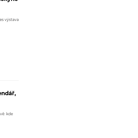
nes výstava
endář,
vě: kde