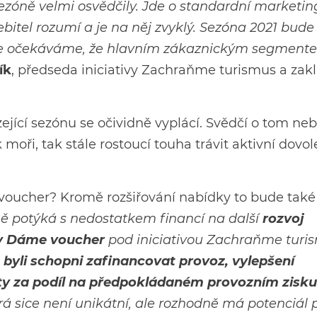
sezóně velmi osvědčily. Jde o standardní marketi
bitel rozumí a je na něj zvyklý. Sezóna 2021 bude
 kde očekáváme, že hlavním zákaznickým segment
ík
, předseda iniciativy Zachraňme turismus a zak
jící sezónu se očividně vyplácí. Svědčí o tom ne
 moři, tak stále rostoucí touha trávit aktivní dovo
voucher? Kromě rozšiřování nabídky to bude také
ně potýká s nedostatkem financí na další
rozvoj
y Dáme voucher
pod iniciativou Zachraňme turi
 byli schopni zafinancovat provoz, vylepšení
ty za podíl na předpokládaném provozním zisku
sice není unikátní, ale rozhodně má potenciál p