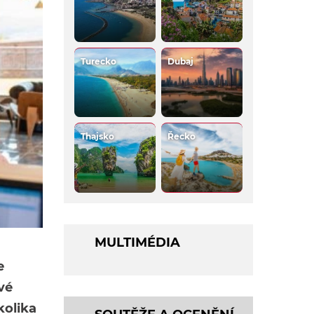
Turecko
Dubaj
Thajsko
Řecko
MULTIMÉDIA
e
vé
kolika