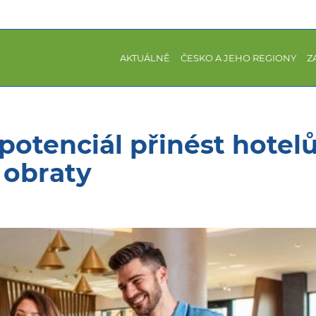
AKTUÁLNĚ
ČESKO A JEHO REGIONY
Z
otenciál přinést hote
 obraty