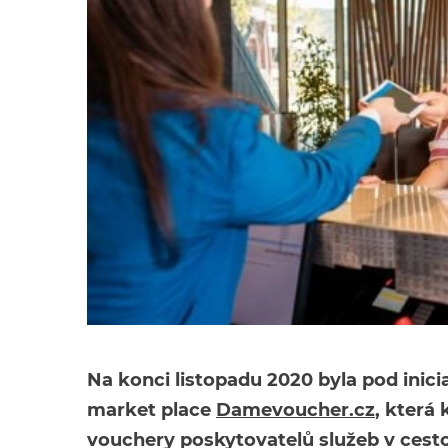
Na konci listopadu 2020 byla pod inic
market place
Damevoucher.cz
, která
vouchery poskytovatelů služeb v cesto