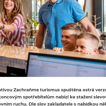
iativou Zachraňme turismus spuštěna ostrá verz
 koncovým spotřebitelům nabízí ke stažení slevo
vním ruchu. Dle slov zakladatele s nabídkou ně