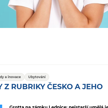
dy a inovace
Ubytování
 Z RUBRIKY ČESKO A JEHO
Grotta na zámku Lednice: nejstarší umělá j