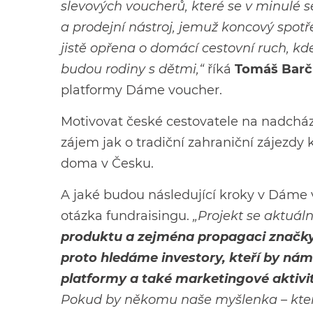
slevových voucherů, které se v minulé 
a prodejní nástroj, jemuž koncový spotře
jistě opřena o domácí cestovní ruch,
budou rodiny s dětmi,“
říká
Tomáš Barč
platformy Dáme voucher.
Motivovat české cestovatele na nadcháze
zájem jak o tradiční zahraniční zájezdy k
doma v Česku.
A jaké budou následující kroky v Dáme 
otázka fundraisingu.
„Projekt se aktuál
produktu a zejména propagaci značk
proto hledáme investory, kteří by nám
platformy a také marketingové aktivi
Pokud by někomu naše myšlenka – která 