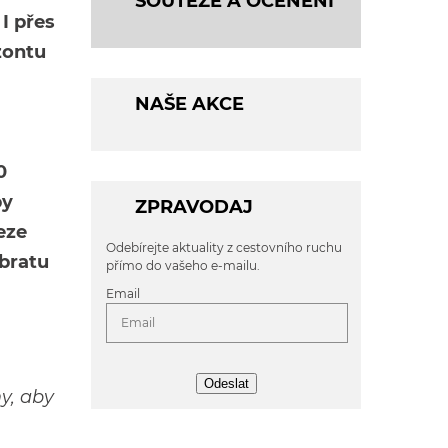
SOUTĚŽE A OCENĚNÍ
I přes
zontu
NAŠE AKCE
0
by
ZPRAVODAJ
eze
Odebírejte aktuality z cestovního ruchu
bratu
přímo do vašeho e-mailu.
Email
Odeslat
y, aby