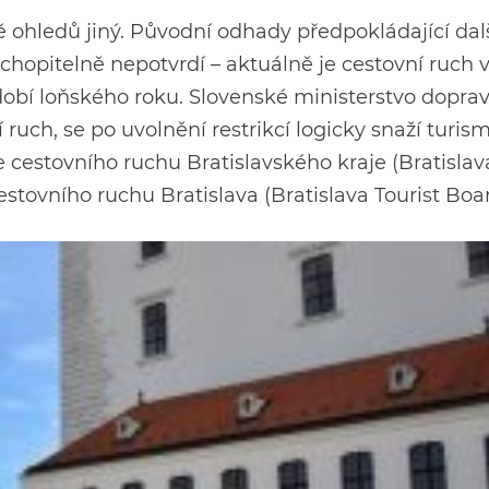
adě ohledů jiný. Původní odhady předpokládající dal
ochopitelně nepotvrdí – aktuálně je cestovní ruch v
dobí loňského roku. Slovenské ministerstvo dopra
í ruch, se po uvolnění restrikcí logicky snaží turis
e cestovního ruchu Bratislavského kraje (Bratislav
stovního ruchu Bratislava (Bratislava Tourist Boar