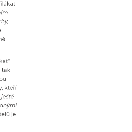
ilákat
ním
rhy,
e
ně
kat“
 tak
dou
, kteří
ještě
branými
telů je