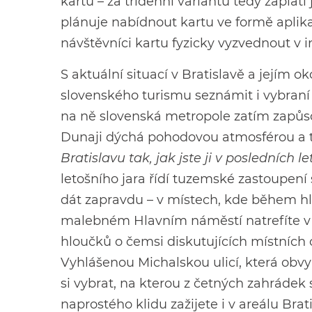
kartu – za třídenní variantu tedy zaplat
plánuje nabídnout kartu ve formě aplika
návštěvníci kartu fyzicky vyzvednout v 
S aktuální situací v Bratislavě a jejím 
slovenského turismu seznámit i vybraní 
na ně slovenská metropole zatím zapůsob
Dunaji dýchá pohodovou atmosférou a t
Bratislavu tak, jak jste ji v posledních le
letošního jara řídí tuzemské zastoupení
dát zapravdu – v místech, kde během hla
malebném Hlavním náměstí natrefíte v 
hloučků o čemsi diskutujících místních o
Vyhlášenou Michalskou ulicí, která obvy
si vybrat, na kterou z četných zahrádek
naprostého klidu zažijete i v areálu B