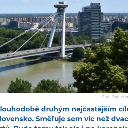
Foto: Petr Man
u dlouhodobě druhým nejčastějším cí
Slovensko. Směřuje sem víc než dva