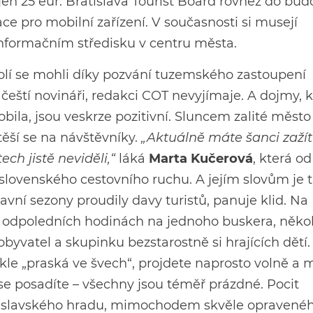
í jen 25 eur. Bratislava Tourist Board rovněž do bu
ce pro mobilní zařízení. V současnosti si musejí
informačním středisku v centru města.
okolí se mohli díky pozvání tuzemského zastoupení
čeští novináři, redakci COT nevyjímaje. A dojmy, 
ila, jsou veskrze pozitivní. Sluncem zalité město
ěší se na návštěvníky.
„Aktuálně máte šanci zažít
tech jistě neviděli,“
láká
Marta Kučerová
, která od
 slovenského cestovního ruchu. A jejím slovům je 
vní sezony proudily davy turistů, panuje klid. Na
odpoledních hodinách na jednoho buskera, někol
byvatel a skupinku bezstarostně si hrajících dětí.
kle „praská ve švech“, projdete naprosto volně a 
 se posadíte – všechny jsou téměř prázdné. Pocit
ratislavského hradu, mimochodem skvěle opravenéh