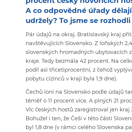
procent česky hovořících hos
A co odpovědné úřady dělají
udržely? To jsme se rozhodli 
Pár údajů na okraj. Bratislavský kraj př
navštěvujících Slovensko. Z loňských 2,48
slovenských hromadných ubytovacích zaří
kraje. Tedy bezmála 42 procent. Na cel
podíl asi třicetiprocentní, z čehož vypl
pobytu cizinců v kraji byla 1,9 dne).
Čechů loni na Slovensko podle údajů tam
téměř o 11 procent více. A plných 21 proc
Víc českých hostů zaregistroval jen kraj 
Bohužel i ten, že Češi v této části Slov
byl 1,8 dne (v rámci celého Slovenska pa