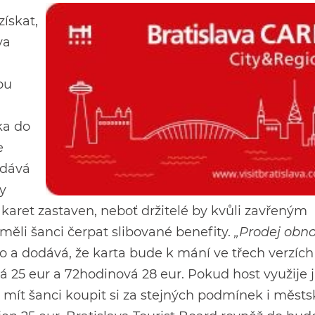
ískat,
va
ou
ka do
e
 dává
ky
 karet zastaven, neboť držitelé by kvůli zavřeným
ěli šanci čerpat slibované benefity.
„Prodej obn
ko a dodává, že karta bude k mání ve třech verzích
 25 eur a 72hodinová 28 eur. Pokud host využije j
mít šanci koupit si za stejných podmínek i měst