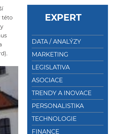
ší
EXPERT
 této
vy
mus
DATA / ANALÝZY
a
d).
MARKETING
LEGISLATIVA
ASOCIACE
TRENDY A INOVACE
PERSONALISTIKA
TECHNOLOGIE
FINANCE