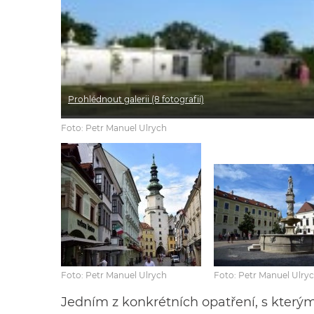
Prohlédnout galerii (8 fotografií)
Foto: Petr Manuel Ulrych
Foto: Petr Manuel Ulrych
Foto: Petr Manuel Ulry
Jedním z konkrétních opatření, s který