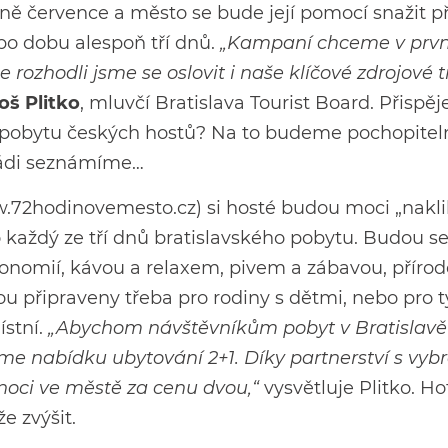
ině července a město se bude její pomocí snažit př
po dobu alespoň tří dnů.
„Kampaní chceme v prv
 rozhodli jsme se oslovit i naše klíčové zdrojové t
oš Plitko
, mluvčí Bratislava Tourist Board. Přispěj
pobytu českých hostů? Na to budeme pochopitel
 rádi seznámíme…
.72hodinovemesto.cz
) si hosté budou moci „nakli
o každý ze tří dnů bratislavského pobytu. Budou se
ronomií, kávou a relaxem, pivem a zábavou, příro
u připraveny třeba pro rodiny s dětmi, nebo pro ty
ístní.
„Abychom návštěvníkům pobyt v Bratislavě 
i jsme nabídku ubytování 2+1. Díky partnerství s vy
i noci ve městě za cenu dvou,“
vysvětluje Plitko. Ho
e zvýšit.