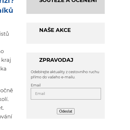
izi?
SOUTĚŽE A OCENĚNÍ
níků
NAŠE AKCE
istů
ho
 kraj
ZPRAVODAJ
lka
Odebírejte aktuality z cestovního ruchu
přímo do vašeho e-mailu.
Email
ročně
olí.
t.
Odeslat
ování