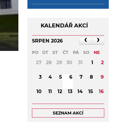
KALENDÁŘ AKCÍ
SRPEN 2026
PO
ÚT
ST
ČT
PÁ
SO
NE
27
28
29
30
31
1
2
3
4
5
6
7
8
9
10
11
12
13
14
15
16
17
18
19
20
21
22
23
SEZNAM AKCÍ
24
25
26
27
28
29
30
31
1
2
3
4
5
6