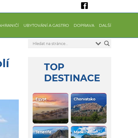
AHRANIČÍ
UBYTOVÁNÍ A GASTRO
DOPRAVA
DALŠÍ
lí
TOP
DESTINACE
Egypt
Chorvatsko
Tenerife
Madeira