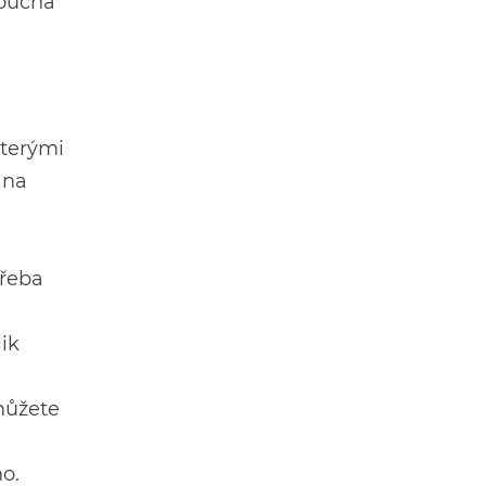
doucna
kterými
 na
třeba
ik
můžete
o.