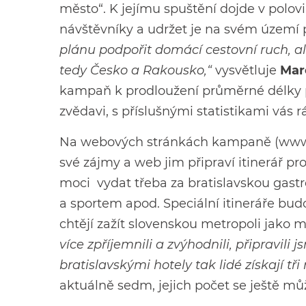
město“. K jejímu spuštění dojde v polov
návštěvníky a udržet je na svém území 
plánu podpořit domácí cestovní ruch, ale
tedy Česko a Rakousko,“
vysvětluje
Mar
kampaň k prodloužení průměrné délky 
zvědavi, s příslušnými statistikami vás
Na webových stránkách kampaně (
www
své zájmy a web jim připraví itinerář pr
moci vydat třeba za bratislavskou gast
a sportem apod. Speciální itineráře budo
chtějí zažít slovenskou metropoli jako m
více zpříjemnili a zvýhodnili, připravil
bratislavskými hotely tak lidé získají tř
aktuálně sedm, jejich počet se ještě můž