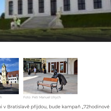
ch
Foto: Petr Manuel Ulrych
mi v Bratislavě přijdou, bude kampaň „72hodinové