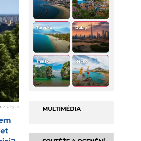
Turecko
Dubaj
Thajsko
Řecko
uel Ulrych
MULTIMÉDIA
lem
cet