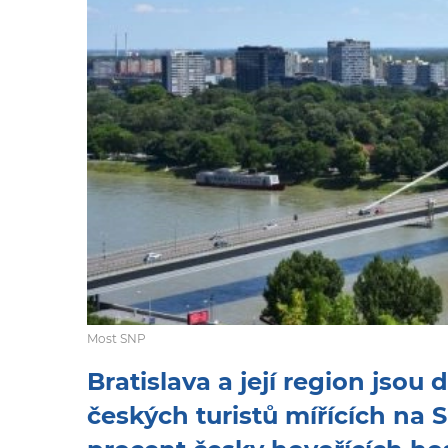
Most SNP
Bratislava a její region jso
českých turistů mířících na 