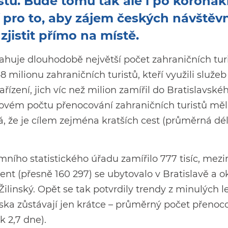
tů. Bude tomu tak ale i po koronakr
 pro to, aby zájem českých návštěv
zjistit přímo na místě.
itahuje dlouhodobě největší počet zahraničních tur
 milionu zahraničních turistů, kteří využili služeb
zení, jich víc než milion zamířil do Bratislavské
kovém počtu přenocování zahraničních turistů měl
ývá, že je cílem zejména kratších cest (průměrná dé
ního statistického úřadu zamířilo 777 tisíc, mezi
ent (přesně 160 297) se ubytovalo v Bratislavě a ok
Žilinský. Opět se tak potvrdily trendy z minulých le
enska zůstávají jen krátce – průměrný počet přenoc
k 2,7 dne).