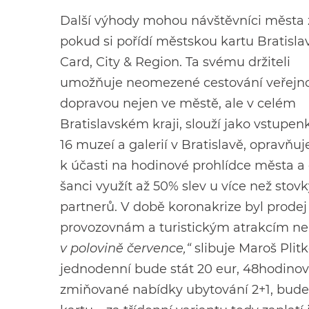
Další výhody mohou návštěvníci města z
pokud si pořídí městskou kartu
Bratisla
Card, City & Region
. Ta svému držiteli
umožňuje neomezené cestování veřejn
dopravou nejen ve městě, ale v celém
Bratislavském kraji, slouží jako vstupen
16 muzeí a galerií v Bratislavě, opravňuj
k účasti na hodinové prohlídce města a
šanci využít až 50% slev u více než stov
partnerů. V době koronakrize byl prodej
provozovnám a turistickým atrakcím nem
v polovině července,“
slibuje Maroš Plit
jednodenní bude stát 20 eur, 48hodinová
zmiňované nabídky ubytování 2+1, bude 