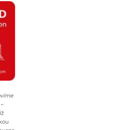
ovíme
 –
iž
skou