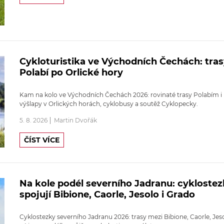
Cykloturistika ve Východních Čechách: tra
Polabí po Orlické hory
Kam na kolo ve Východních Čechách 2026: rovinaté trasy Polabím i
výšlapy v Orlických horách, cyklobusy a soutěž Cyklopecky.
5. 8. 2026
Martin Dvořák
ČÍST VÍCE
Na kole podél severního Jadranu: cyklostez
spojují Bibione, Caorle, Jesolo i Grado
Cyklostezky severního Jadranu 2026: trasy mezi Bibione, Caorle, Jes