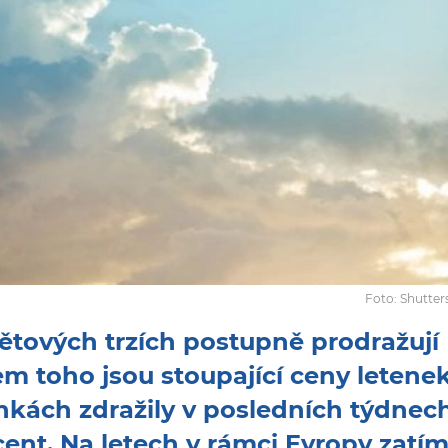
Foto: Shutte
větových trzích postupně prodražují
m toho jsou stoupající ceny letenek
inkách zdražily v posledních týdnec
ent. Na letech v rámci Evropy zatí