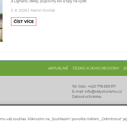
a Lignano, délky, půjčovny kol a tipy na výlet.
5. 8. 2026
Martin Dvořák
ČÍST VÍCE
AKTUÁLNĚ
ČESKO A JEHO REGIONY
Z
Tel. číslo: +420 776 639 971
E-mail: info@celyoturismu.cz
Datová schránka:
u váš souhlas. Kliknutím na „Souhlasím" povolíte měření, „Odmítnout" jej
Celyoturismu.cz © 2025