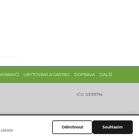
AHRANIČÍ
UBYTOVÁNÍ A GASTRO
DOPRAVA
DALŠÍ
IČO: 03139794
Odmítnout
Souhlasím
 zakáže.
Website by