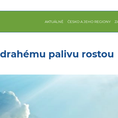
AKTUÁLNĚ
ČESKO A JEHO REGIONY
Z
 drahému palivu rostou