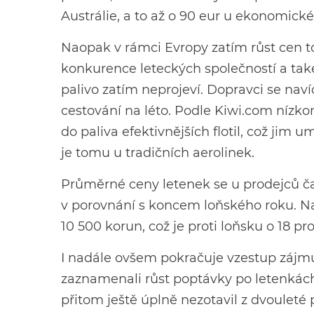
Austrálie, a to až o 90 eur u ekonomické 
Naopak v rámci Evropy zatím růst cen to
konkurence leteckých společností a také 
palivo zatím neprojeví. Dopravci se nav
cestování na léto. Podle Kiwi.com nízko
do paliva efektivnějších flotil, což jim 
je tomu u tradičních aerolinek.
Průměrné ceny letenek se u prodejců čast
v porovnání s koncem loňského roku. N
10 500 korun, což je proti loňsku o 18 pr
I nadále ovšem pokračuje vzestup zájmu 
zaznamenali růst poptávky po letenkách
přitom ještě úplně nezotavil z dvouleté 