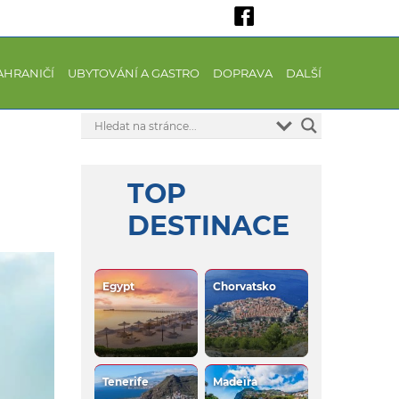
AHRANIČÍ
UBYTOVÁNÍ A GASTRO
DOPRAVA
DALŠÍ
TOP
DESTINACE
Egypt
Chorvatsko
Tenerife
Madeira