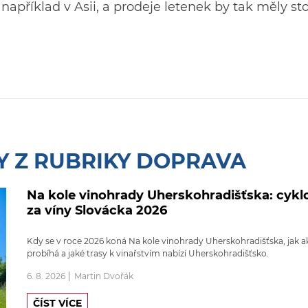
 například v Asii, a prodeje letenek by tak měly st
Y Z RUBRIKY DOPRAVA
Na kole vinohrady Uherskohradišťska: cykl
za víny Slovácka 2026
Kdy se v roce 2026 koná Na kole vinohrady Uherskohradišťska, jak a
probíhá a jaké trasy k vinařstvím nabízí Uherskohradišťsko.
6. 8. 2026
Martin Dvořák
ČÍST VÍCE