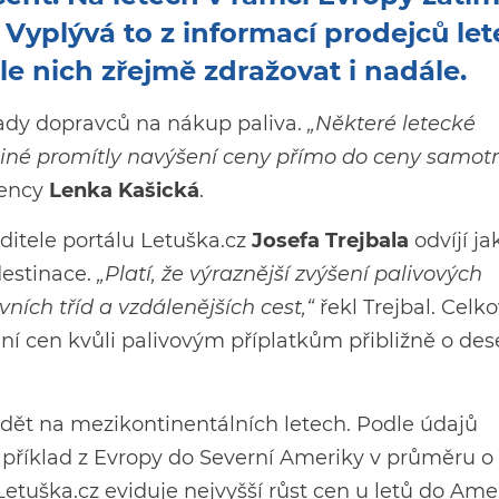
 Vyplývá to z informací prodejců le
e nich zřejmě zdražovat i nadále.
ady dopravců na nákup paliva.
„Některé letecké
, jiné promítly navýšení ceny přímo do ceny samot
gency
Lenka Kašická
.
editele portálu Letuška.cz
Josefa Trejbala
odvíjí ja
destinace.
„Platí, že výraznější zvýšení palivových
ních tříd a vzdálenějších cest,“
řekl Trejbal. Celk
ní cen kvůli palivovým příplatkům přibližně o des
vidět na mezikontinentálních letech. Podle údajů
apříklad z Evropy do Severní Ameriky v průměru o
Letuška.cz eviduje nejvyšší růst cen u letů do Amer