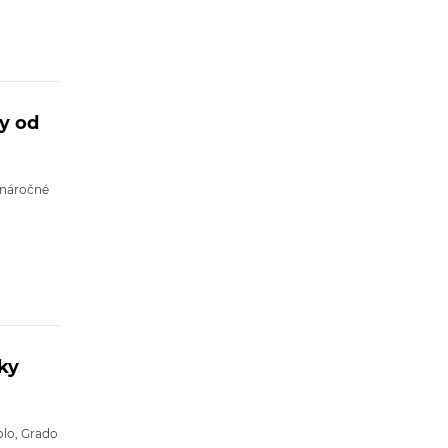
sy od
 náročné
ky
olo, Grado