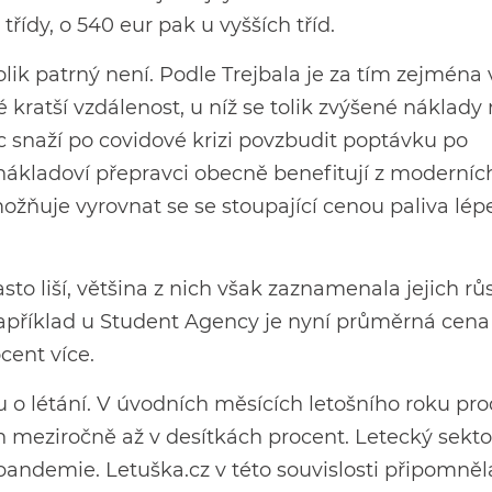
třídy, o 540 eur pak u vyšších tříd.
lik patrný není. Podle Trejbala je za tím zejména 
kratší vzdálenost, u níž se tolik zvýšené náklady
íc snaží po covidové krizi povzbudit poptávku po
nákladoví přepravci obecně benefitují z moderníc
umožňuje vyrovnat se se stoupající cenou paliva lép
o liší, většina z nich však zaznamenala jejich rů
apříklad u Student Agency je nyní průměrná cen
ocent více.
o létání. V úvodních měsících letošního roku pro
 meziročně až v desítkách procent. Letecký sekto
pandemie. Letuška.cz v této souvislosti připomněla