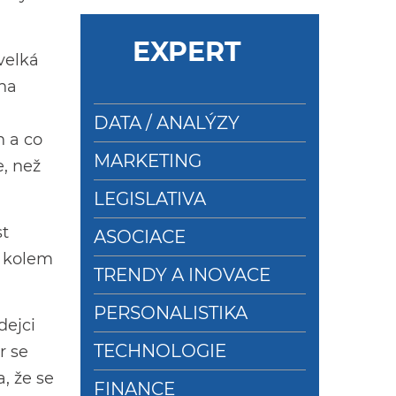
EXPERT
velká
 na
DATA / ANALÝZY
h a co
MARKETING
e, než
LEGISLATIVA
st
ASOCIACE
a kolem
TRENDY A INOVACE
PERSONALISTIKA
dejci
TECHNOLOGIE
r se
, že se
FINANCE