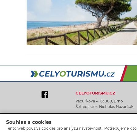
CELYOTURISMU.CZ
Vaculíkova 4, 63800, Brno
Šéfredaktor: Nicholas Nazarčuk
Souhlas s cookies
Tento web používá cookies pro analýzu návštěvnosti. Potřebujeme k tom
Graphic Design by Lukáš Tingl
Cookies