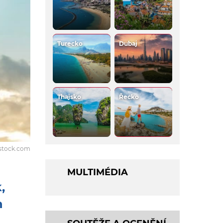
Turecko
Dubaj
Thajsko
Řecko
rstock.com
MULTIMÉDIA
,
h
m