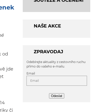
SOUTĚŽE A OCENĚNÍ
tenek
NAŠE AKCE
né
ZPRAVODAJ
k od
Odebírejte aktuality z cestovního ruchu
přímo do vašeho e-mailu.
ově jde
Email
et
Odeslat
 14
iky či