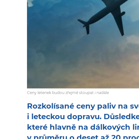
Ceny letenek budou zřejmě stoupat i nadále
Rozkolísané ceny paliv na s
i leteckou dopravu. Důsledke
které hlavně na dálkových l
v průměru o deset až 20 proc