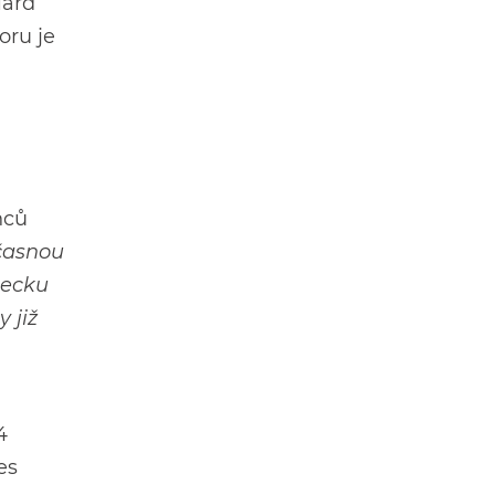
iard
oru je
nců
časnou
mecku
 již
4
es