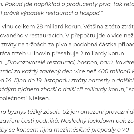
h. Pokud jde například o producenty piva, tak reta
l právě výpadek restaurací a hospod.“
 vlnu celkem 28 miliard korun. Většina z této ztrá
ovaného v restauracích. V přepočtu jde o více než
í ztráty na tržbách za pivo a podobná částka přip
tráta tržeb u lihovin přesahuje 2 miliardy korun
n.
„Provozovatelé restaurací, hospod, barů, kaváre
 ztrácí za každý zavřený den více než 400 milionů
 14. října do 19. listopadu ztráty narostly o dalšíc
aždým týdnem zhorší o další tři miliardy korun,“
sd
olečnosti Nielsen.
ro byznys těžký zásah. Už jen omezení provozní 
 uzavření části podniků. Následný lockdown pak zc
 Tržby se koncem října meziměsíčně propadly o 70