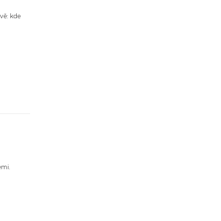
vě: kde
emi.