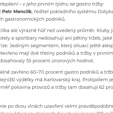
zlepšení – v jeho prvním týdnu se gastro tržby
l
Petr Menclík
, ředitel pokladního systému Dotyk
ých gastronomických podniků.
íka ale výrazně hůř než uvedený průměr. Kluby j
tely a sportbary nedosahují ani pětiny tržeb, jak
ize. Jediným segmentem, který situaci ještě ales
Otevřeno mají dvě třetiny podniků a tržby v první
dosahovaly 55 procent únorových hodnot.
uálně zavřeno 60–70 procent gastro podniků a tržb
Nejnižší výdělky má Karlovarský kraj. Protipólem j
éměř polovina provozů a tržby tam dosahují 62 pr
mie po dvou vlnách uzavření velmi pravděpodobn