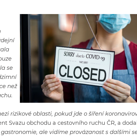
m
ýdejní
tala
pouze
la se
dzimní
íce než
achu.
zi rizikové oblasti, pokud jde o šíření koronaviro
dent Svazu obchodu a cestovního ruchu ČR, a doda
 gastronomie, ale vidíme provázanost s dalšími se