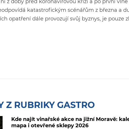
í z doby před koronavirovou krizí a po první vlně
eodpovídá katastrofickým scénářům z března a d
h opatření dále provozují svůj byznys, je pouze 
Y Z RUBRIKY GASTRO
Kde najít vinařské akce na jižní Moravě: kal
mapa i otevřené sklepy 2026