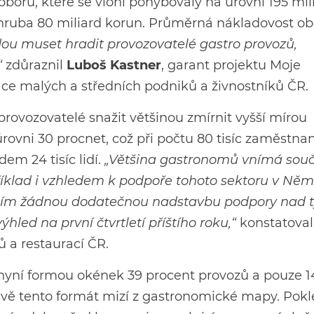
oboru, které se vloni pohybovaly na úrovni 195 mil
hruba 80 miliard korun. Průměrná nákladovost ob
udou muset hradit provozovatelé gastro provozů,
“
zdůraznil
Luboš Kastner
, garant projektu Moje
ace malých a středních podniků a živnostníků ČR.
provozovatelé snažit většinou zmírnit vyšší mírou
rovni 30 procnet, což při počtu 80 tisíc zaměstna
em 24 tisíc lidí.
„Většina gastronomů vnímá sou
íklad i vzhledem k podpoře tohoto sektoru v Ně
ím žádnou dodatečnou nadstavbu podpory nad ty
hled na první čtvrtletí příštího roku,“
konstatoval
ů a restaurací ČR.
nyní formou okének 39 procent provozů a pouze 1
vě tento formát mizí z gastronomické mapy. Pokl