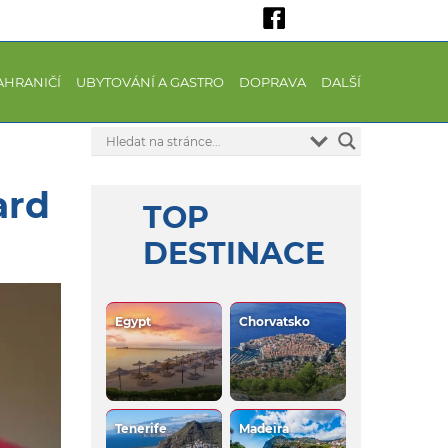
AHRANIČÍ
UBYTOVÁNÍ A GASTRO
DOPRAVA
DALŠÍ
ard
TOP
DESTINACE
Egypt
Chorvatsko
Tenerife
Madeira