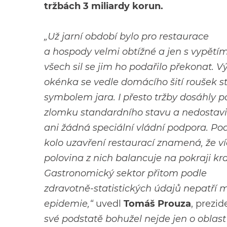
tržbách 3 miliardy korun.
„Už jarní období bylo pro restaurace
a hospody velmi obtížné a jen s vypětí
všech sil se jim ho podařilo překonat. V
okénka se vedle domácího šití roušek s
symbolem jara. I přesto tržby dosáhly 
zlomku standardního stavu a nedostavi
ani žádná speciální vládní podpora. Po
kolo uzavření restaurací znamená, že v
polovina z nich balancuje na pokraji kr
Gastronomický sektor přitom podle
zdravotně-statistických údajů nepatří me
epidemie,“
uvedl
Tomáš Prouza
, prezi
své podstatě bohužel nejde jen o oblast