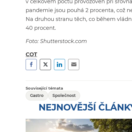
v celkovém počtu provozoven při srovnán
pandemie jsou pouhá 2 procenta, což n
Na druhou stranu těch, co během vládníc
40 procent.
Foto: Shutterstock.com
COT
Související témata
Gastro
Společnost
NEJNOVĚJŠÍ ČLÁNK