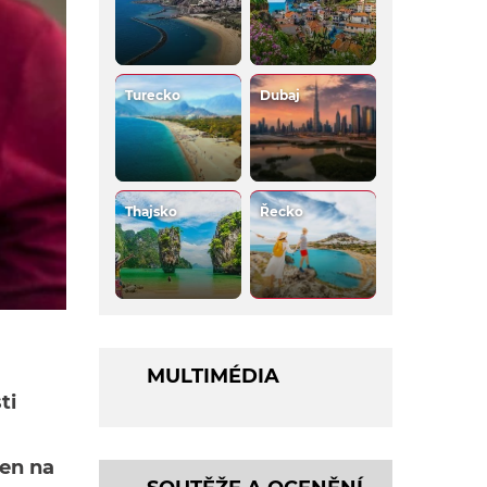
Turecko
Dubaj
Thajsko
Řecko
MULTIMÉDIA
ti
den na