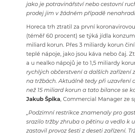
jako je potravinářství nebo cestovní ruc
prodej jim v žádném případě nenahradi
Horeca trh ztratil za první koronavirovou
(téměř 60 procent) se týká jídla konzum
miliard korun. Přes 3 miliardy korun čin
teplé nápoje, jako jsou káva nebo čaj. Z
a u nealko nápojů je to 1,5 miliardy koru
rychlých občerstvení a dalších zařízení
na tržbách. Aktuálně tedy při uzavření od
než 15 miliard korun a tato bilance se k
Jakub Špika
, Commercial Manager ze sp
„Podzimní restrikce znamenaly pro gast
srazilo tržby zhruba o pětinu a vedlo k
zastavil provoz šesti z deseti zařízení.