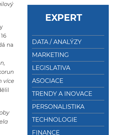
ilový
EXPERT
ty
 16
DATA / ANALÝZY
adá na
MARKETING
n,
LEGISLATIVA
 korun
ASOCIACE
h více
ělil
TRENDY A INOVACE
PERSONALISTIKA
doby
TECHNOLOGIE
ela
FINANCE