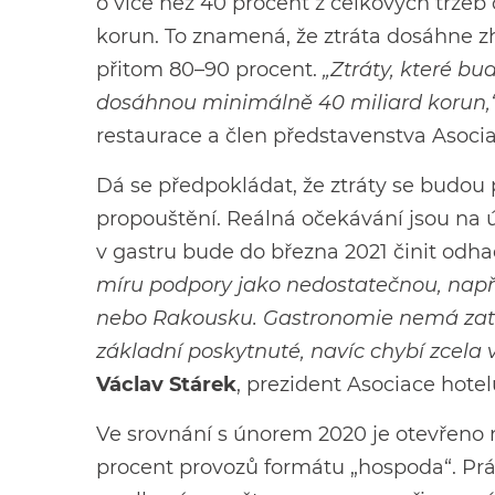
o více než 40 procent z celkových tržeb 
korun. To znamená, že ztráta dosáhne z
přitom 80–90 procent.
„Ztráty, které b
dosáhnou minimálně 40 miliard korun,
restaurace a člen představenstva Asoci
Dá se předpokládat, že ztráty se budou 
propouštění. Reálná očekávání jsou na ú
v gastru bude do března 2021 činit odhad
míru podpory jako nedostatečnou, např
nebo Rakousku. Gastronomie nemá zat
základní poskytnuté, navíc chybí zcela vý
Václav Stárek
, prezident Asociace hotel
Ve srovnání s únorem 2020 je otevřeno 
procent provozů formátu „hospoda“. Prá