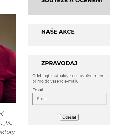
SOUTĚŽE A OCENĚNÍ
NAŠE AKCE
ZPRAVODAJ
Odebírejte aktuality z cestovního ruchu
přímo do vašeho e-mailu.
Email
vé
Odeslat
l:
„Ve
ktory,