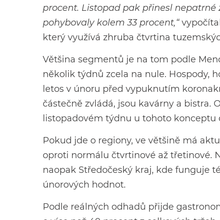
procent. Listopad pak přinesl nepatrné 
pohybovaly kolem 33 procent,“
vypočíta
který využívá zhruba čtvrtina tuzemsk
Většina segmentů je na tom podle Mencl
několik týdnů zcela na nule. Hospody, ho
letos v únoru před vypuknutím koronakr
částečně zvládá, jsou kavárny a bistra. 
listopadovém týdnu u tohoto konceptu 
Pokud jde o regiony, ve většině má akt
oproti normálu čtvrtinové až třetinové. 
naopak Středočeský kraj, kde funguje t
únorových hodnot.
Podle reálných odhadů přijde gastrono