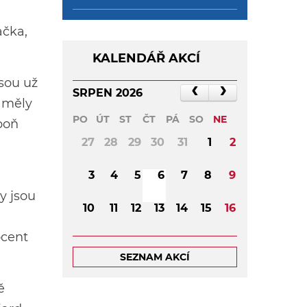
ačka,
KALENDÁŘ AKCÍ
sou už
SRPEN 2026
é měly
PO
ÚT
ST
ČT
PÁ
SO
NE
poň
27
28
29
30
31
1
2
m
3
4
5
6
7
8
9
y jsou
10
11
12
13
14
15
16
e
ocent
17
18
19
20
21
22
23
SEZNAM AKCÍ
24
25
26
27
28
29
30
ě
31
1
2
3
4
5
6