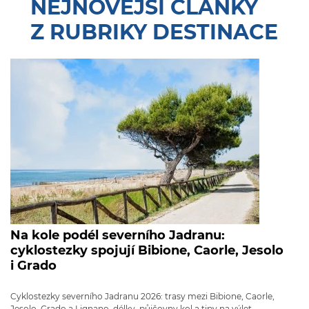
NEJNOVĚJŠÍ ČLÁNKY
Z RUBRIKY DESTINACE
Na kole podél severního Jadranu:
cyklostezky spojují Bibione, Caorle, Jesolo
i Grado
Cyklostezky severního Jadranu 2026: trasy mezi Bibione, Caorle,
Jesolo, Grado a Lignano, délky, půjčovny kol a tipy na výlet.