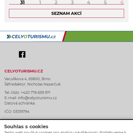
31
1
2
3
4
5
6
SEZNAM AKCÍ
CELYOTURISMU.CZ
Vaculíkova 4, 63800, Brno
Šéfredaktor: Nicholas Nazarčuk
Tel. číslo: +420 776 639 971
E-mail: info@celyoturismu.cz
Datová schránka:
IČO: 03139794
Souhlas s cookies
Tento web používá cookies pro analýzu návštěvnosti. Potřebujeme k