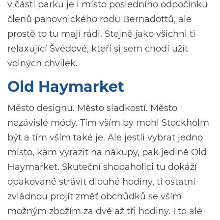
v části parku je i místo posledního odpočinku
členů panovnického rodu Bernadottů, ale
prostě to tu mají rádi. Stejně jako všichni ti
relaxující Švédové, kteří si sem chodí užít
volných chvilek.
Old Haymarket
Město designu. Město sladkostí. Město
nezávislé módy. Tím vším by mohl Stockholm
být a tím vším také je. Ale jestli vybrat jedno
místo, kam vyrazit na nákupy, pak jedině Old
Haymarket. Skuteční shopaholici tu dokáží
opakovaně strávit dlouhé hodiny, ti ostatní
zvládnou projít změť obchůdků se vším
možným zbožím za dvě až tři hodiny. I to ale