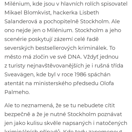
Milénium, kde jsou v hlavních rolích spisovatel
Mikael Blomkvist, hackerka Lisbeth
Salanderová a pochopitelně Stockholm. Ale
ono nejde jen o Milénium. Stockholm a jeho
scenérie poskytují zázemí celé řadě
severských bestsellerových kriminálek. To
město má zločin ve své DNA. Vždyť jednou
z turisty nejnavštěvovanějších je i rušná třída
Sveavägen, kde byl v roce 1986 spáchán
atentát na ministerského předsedu Olofa
Palmeho.
Ale to neznamená, že se tu nebudete cítit
bezpečně a že je nutné Stockholm poznávat
jen jako kulisu skvěle napsaných i natočených
kriminálních případů. Kde tedy zapomenout