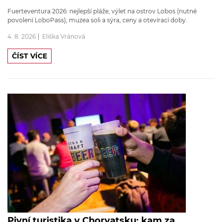
Fuerteventura 2026: nejlepší pláže, výlet na ostrov Lobos (nutné
povolení LoboPass), muzea soli a sýra, ceny a otevírací doby.
4. 8. 2026
Eliška Vránová
ČÍST VÍCE
Pivní turistika v Chorvatsku: kam za