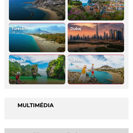
Turecko
Dubaj
Thajsko
Řecko
MULTIMÉDIA