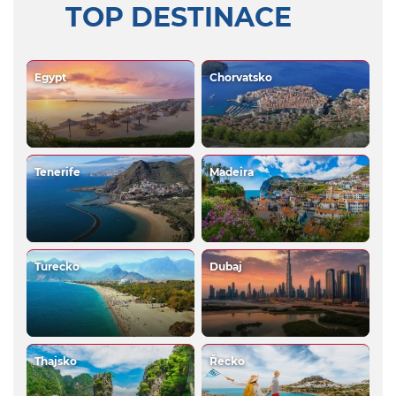
TOP DESTINACE
Egypt
Chorvatsko
Tenerife
Madeira
Turecko
Dubaj
Thajsko
Řecko