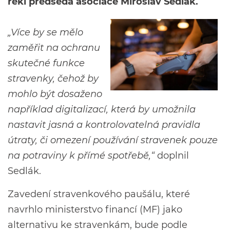
řekl předseda asociace Miroslav Sedlák.
„Více by se mělo
zaměřit na ochranu
skutečné funkce
stravenky, čehož by
mohlo být dosaženo
například digitalizací, která by umožnila
nastavit jasná a kontrolovatelná pravidla
útraty, či omezení používání stravenek pouze
na potraviny k přímé spotřebě,“
doplnil
Sedlák.
Zavedení stravenkového paušálu, které
navrhlo ministerstvo financí (MF) jako
alternativu ke stravenkám, bude podle