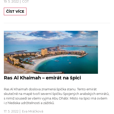
19. 5. 2022
COT
ČÍST VÍCE
Ras Al Khaimah – emirát na špici
Ras Al Khaimah doslova znamená špička stanu. Tento emirát
skutečně na mapě tvoří severní špičku Spojených arabských emirátů,
s nimiž sousedí se všemi vyjma Abu Dhábí. Místo na špici má ovšem
i z hlediska udržitelnosti a zážitků.
17. 5. 2022
Eva Mráčková