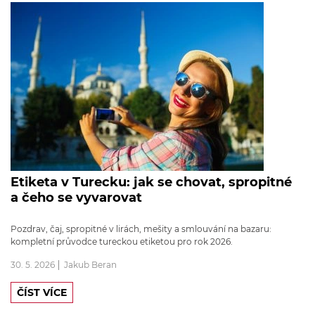
Etiketa v Turecku: jak se chovat, spropitné
a čeho se vyvarovat
Pozdrav, čaj, spropitné v lirách, mešity a smlouvání na bazaru:
kompletní průvodce tureckou etiketou pro rok 2026.
30. 5. 2026
Jakub Beran
ČÍST VÍCE