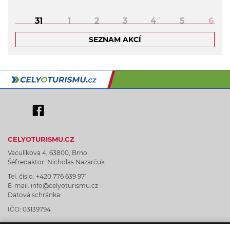
31
1
2
3
4
5
6
SEZNAM AKCÍ
CELYOTURISMU.CZ
Vaculíkova 4, 63800, Brno
Šéfredaktor: Nicholas Nazarčuk
Tel. číslo: +420 776 639 971
E-mail: info@celyoturismu.cz
Datová schránka:
IČO: 03139794