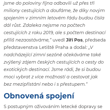
jsme do poloviny října odbavili už přes tři
miliony cestujících a doufáme, že díky novým
spojením v zimním letovém řádu budou čísla
dál růst. Zdaleka nejsme na počtech
cestujících z roku 2019, ale s počtem destinací
příliš nezaostáváme,“
uvedl
Jiří Pos
, předseda
představenstva Letiště Praha a dodal
: „V
nadcházející zimní sezóně očekáváme také
zvýšený zájem českých cestujících o cesty do
exotických destinací. Jsme rádi, že si budou
moci vybrat z více možností a cestovat jak
bez mezipřistání nebo i s přestupem.“
Obnovená spojení
S postupným oživováním letecké dopravy se