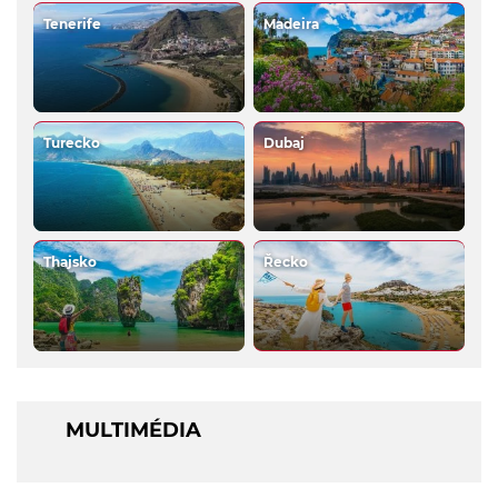
Tenerife
Madeira
Turecko
Dubaj
Thajsko
Řecko
MULTIMÉDIA