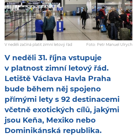
V neděli začíná platit zimní letový řád
Foto: Petr Manuel Ulrych
V neděli 31. října vstupuje
v platnost zimní letový řád.
Letiště Václava Havla Praha
bude během něj spojeno
přímými lety s 92 destinacemi
včetně exotických cílů, jakými
jsou Keňa, Mexiko nebo
Dominikánská republika.