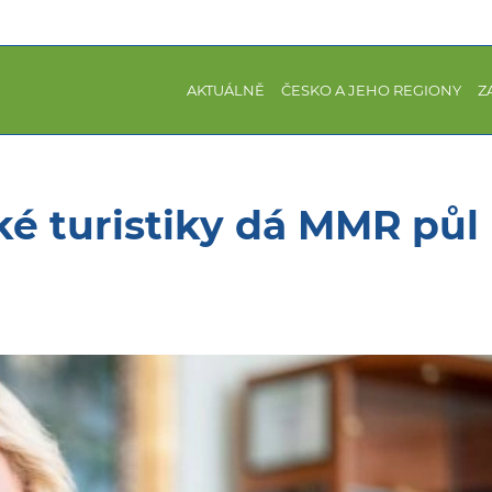
AKTUÁLNĚ
ČESKO A JEHO REGIONY
Z
é turistiky dá MMR půl