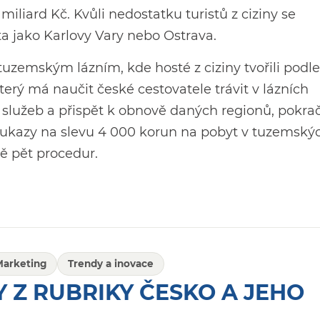
miliard Kč. Kvůli nedostatku turistů z ciziny se
sta jako Karlovy Vary nebo Ostrava.
uzemským lázním, kde hosté z ciziny tvořili podle
erý má naučit české cestovatele trávit v lázních
služeb a přispět k obnově daných regionů, pokra
poukazy na slevu 4 000 korun na pobyt v tuzemský
ě pět procedur.
Marketing
Trendy a inovace
 Z RUBRIKY ČESKO A JEHO