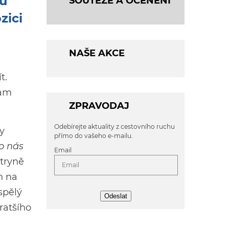
ou
SOUTĚŽE A OCENĚNÍ
zici
NAŠE AKCE
t.
ram
ZPRAVODAJ
Odebírejte aktuality z cestovního ruchu
y
přímo do vašeho e-mailu.
ro nás
Email
tryně
n na
spělý
Odeslat
ratšího