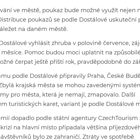
vání ve městě, poukaz bude možné využít nejen 
. Distribuce poukazů se podle Dostálové uskuteční 
 záležet na daném městě.
stálové vyhlásit zhruba v polovině července, zá
ři měsíce. Pomoc budou moci uplatnit na způsobil
žné čerpat ještě příští rok, pravděpodobně do zář
mu podle Dostálové připravily Praha, České Budě
. Zbylá krajská města se mohou zavedenými systé
my pro města, která je nemají, zmapovalo. Další
ém turistických karet, variant je podle Dostálové
emií dopadlo podle státní agentury CzechTourism 
 krizí na hlavní místo připadala většina příjezdové
ávštěvníků bylo ze zahraničí. Ztráty ve spotřebě