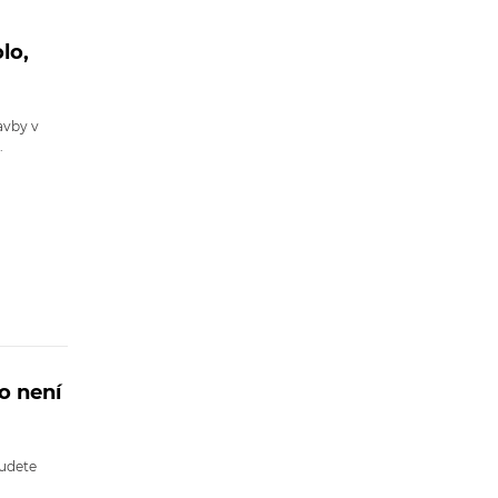
lo,
avby v
.
o není
budete