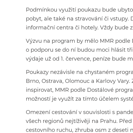
Podmínkou využití poukazu bude ubyto
pobyt, ale také na stravování či vstupy
informační centra či hotely. Vždy bude
Výzvu na program by mělo MMR podle Do
o podporu se do ní budou moci hlásit t
výdaje už od 1. července, peníze bude mo
Poukazy nezávisle na chystaném progra
Brno, Ostrava, Olomouc a Karlovy Vary
inspirovat, MMR podle Dostálové progra
možností je využít za tímto účelem syst
Omezení cestování v souvislosti s pand
všech regionů nejtíživěji na Prahu. Před
cestovního ruchu, zhruba osm z deseti n