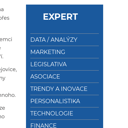
na
EXPERT
přes
jemci
DATA / ANALÝZY
é
MARKETING
í.
LEGISLATIVA
jovice,
ASOCIACE
my
TRENDY A INOVACE
 mnoho.
PERSONALISTIKA
ze
TECHNOLOGIE
ho
FINANCE