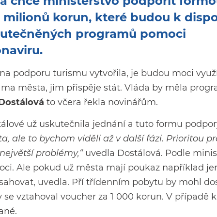
ta chce ministerstvo podpořit form
milionů korun, které budou k dispo
uskutečněných programů pomoci
onaviru.
y na podporu turismu vytvořila, je budou moci využí
ama města, jim přispěje stát. Vláda by měla prog
 Dostálová
to včera řekla novinářům.
álové už uskutečnila jednání a tuto formu podpor
, ale to bychom viděli až v další fázi. Prioritou p
největší problémy,“
uvedla Dostálová. Podle minis
oci. Ale pokud už města mají poukaz například je
asahovat, uvedla. Pří třídenním pobytu by mohl do
y se vztahoval voucher za 1 000 korun. V případě k
ané.