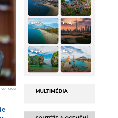
Turecko
Dubaj
Thajsko
Řecko
Foto: MMR
MULTIMÉDIA
ie