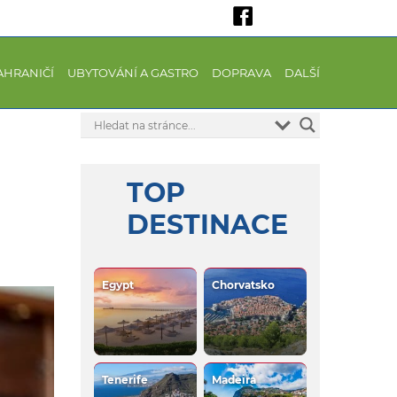
AHRANIČÍ
UBYTOVÁNÍ A GASTRO
DOPRAVA
DALŠÍ
TOP
DESTINACE
Egypt
Chorvatsko
Tenerife
Madeira