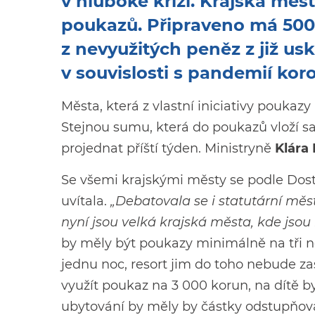
v hluboké krizi. Krajská měs
poukazů. Připraveno má 500 
z nevyužitých peněz z již 
v souvislosti s pandemií kor
Města, která z vlastní iniciativy poukaz
Stejnou sumu, která do poukazů vloží s
projednat příští týden. Ministryně
Klára
Se všemi krajskými městy se podle Dost
uvítala.
„Debatovala se i statutární města
nyní jsou velká krajská města, kde jsou 
by měly být poukazy minimálně na tři n
jednu noc, resort jim do toho nebude z
využít poukaz na 3 000 korun, na dítě b
ubytování by měly by částky odstupňov