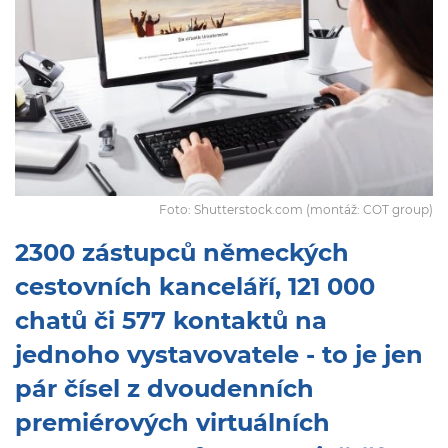
Foto: Shutterstock.com (montáž: COT group)
2300 zástupců německých
cestovních kanceláří, 121 000
chatů či 577 kontaktů na
jednoho vystavovatele - to je jen
pár čísel z dvoudenních
premiérových virtuálních