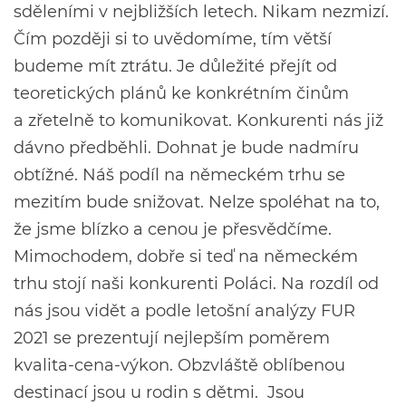
sděleními v nejbližších letech. Nikam nezmizí.
Čím později si to uvědomíme, tím větší
budeme mít ztrátu. Je důležité přejít od
teoretických plánů ke konkrétním činům
a zřetelně to komunikovat. Konkurenti nás již
dávno předběhli. Dohnat je bude nadmíru
obtížné. Náš podíl na německém trhu se
mezitím bude snižovat. Nelze spoléhat na to,
že jsme blízko a cenou je přesvědčíme.
Mimochodem, dobře si teď na německém
trhu stojí naši konkurenti Poláci. Na rozdíl od
nás jsou vidět a podle letošní analýzy FUR
2021 se prezentují nejlepším poměrem
kvalita-cena-výkon. Obzvláště oblíbenou
destinací jsou u rodin s dětmi. Jsou