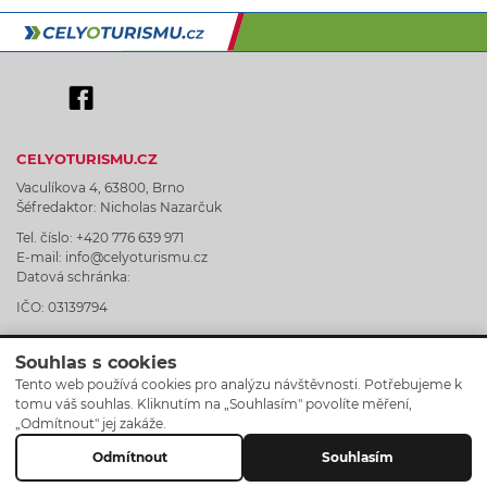
CELYOTURISMU.CZ
Vaculíkova 4, 63800, Brno
Šéfredaktor: Nicholas Nazarčuk
Tel. číslo: +420 776 639 971
E-mail: info@celyoturismu.cz
Datová schránka:
IČO: 03139794
Souhlas s cookies
Tento web používá cookies pro analýzu návštěvnosti. Potřebujeme k
tomu váš souhlas. Kliknutím na „Souhlasím" povolíte měření,
Graphic Design by Lukáš Tingl
„Odmítnout" jej zakáže.
Celyoturismu.cz © 2025
Odmítnout
Souhlasím
Website by
Cookies