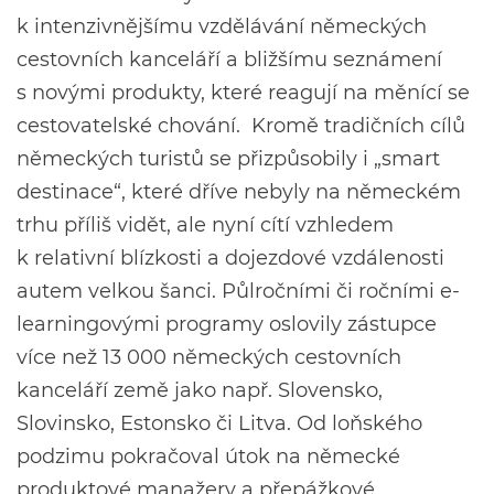
k intenzivnějšímu vzdělávání německých
cestovních kanceláří a bližšímu seznámení
s novými produkty, které reagují na měnící se
cestovatelské chování. Kromě tradičních cílů
německých turistů se přizpůsobily i „smart
destinace“, které dříve nebyly na německém
trhu příliš vidět, ale nyní cítí vzhledem
k relativní blízkosti a dojezdové vzdálenosti
autem velkou šanci. Půlročními či ročními e-
learningovými programy oslovily zástupce
více než 13 000 německých cestovních
kanceláří země jako např. Slovensko,
Slovinsko, Estonsko či Litva. Od loňského
podzimu pokračoval útok na německé
produktové manažery a přepážkové