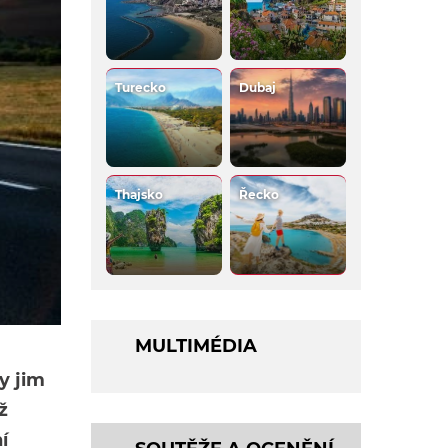
Turecko
Dubaj
Thajsko
Řecko
MULTIMÉDIA
y jim
ž
í