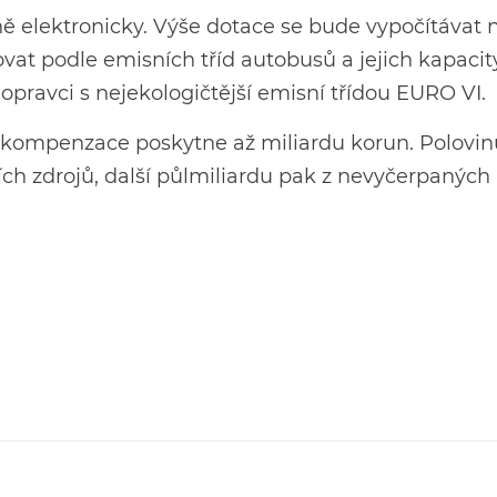
ě elektronicky. Výše dotace se bude vypočítávat 
vat podle emisních tříd autobusů a jejich kapacity
dopravci s nejekologičtější emisní třídou EURO VI.
na kompenzace poskytne až miliardu korun. Polovin
ních zdrojů, další půlmiliardu pak z nevyčerpaných