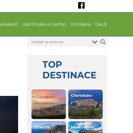
AHRANIČÍ
UBYTOVÁNÍ A GASTRO
DOPRAVA
DALŠÍ
TOP
DESTINACE
Egypt
Chorvatsko
Tenerife
Madeira