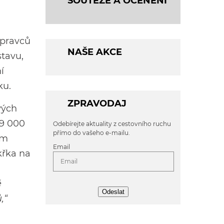
SOUTĚŽE A OCENĚNÍ
opravců
NAŠE AKCE
stavu,
í
ku.
ZPRAVODAJ
vých
 9 000
Odebírejte aktuality z cestovního ruchu
přímo do vašeho e-mailu.
ým
Email
křka na
ě
Odeslat
,“