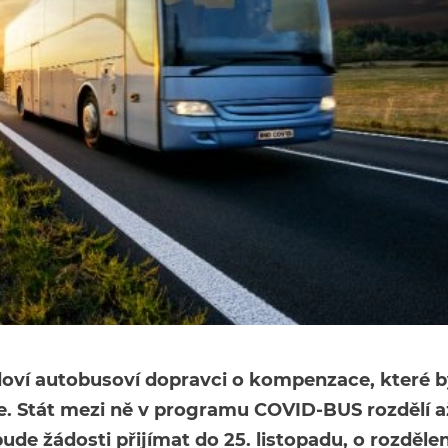
oví autobusoví dopravci o kompenzace, které b
ze. Stát mezi ně v programu COVID-BUS rozdělí a
ude žádosti přijímat do 25. listopadu, o rozdělen