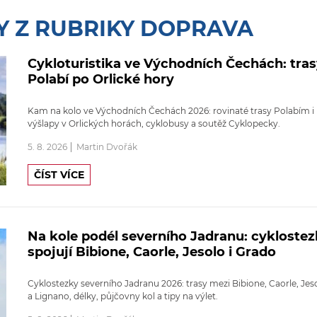
Y Z RUBRIKY DOPRAVA
Cykloturistika ve Východních Čechách: tra
Polabí po Orlické hory
Kam na kolo ve Východních Čechách 2026: rovinaté trasy Polabím i
výšlapy v Orlických horách, cyklobusy a soutěž Cyklopecky.
5. 8. 2026
Martin Dvořák
ČÍST VÍCE
Na kole podél severního Jadranu: cyklostez
spojují Bibione, Caorle, Jesolo i Grado
Cyklostezky severního Jadranu 2026: trasy mezi Bibione, Caorle, Jes
a Lignano, délky, půjčovny kol a tipy na výlet.