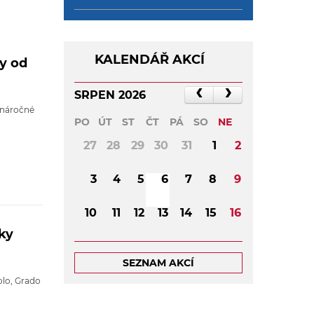
KALENDÁŘ AKCÍ
sy od
SRPEN 2026
 náročné
PO
ÚT
ST
ČT
PÁ
SO
NE
27
28
29
30
31
1
2
3
4
5
6
7
8
9
10
11
12
13
14
15
16
ky
17
18
19
20
21
22
23
SEZNAM AKCÍ
24
25
26
27
28
29
30
olo, Grado
31
1
2
3
4
5
6