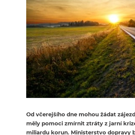
Od včerejšího dne mohou žádat zájezd
měly pomoci zmírnit ztráty z jarní kri
miliardu korun. Ministerstvo dopravy b