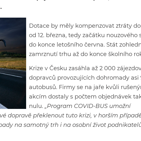
.
Dotace by měly kompenzovat ztráty d
od 12. března, tedy začátku nouzového 
do konce letošního června. Stát zohledn
zamrznutí trhu až do konce školního ro
Krize v Česku zasáhla až 2 000 zájezdo
dopravců provozujících dohromady asi
autobusů. Firmy se na jaře kvůli rušen
akcím dostaly s počtem objednávek ta
nulu.
„Program COVID-BUS umožní
 dopravě překlenout tuto krizi, v horším případ
pady na samotný trh i na osobní život podnikatelů