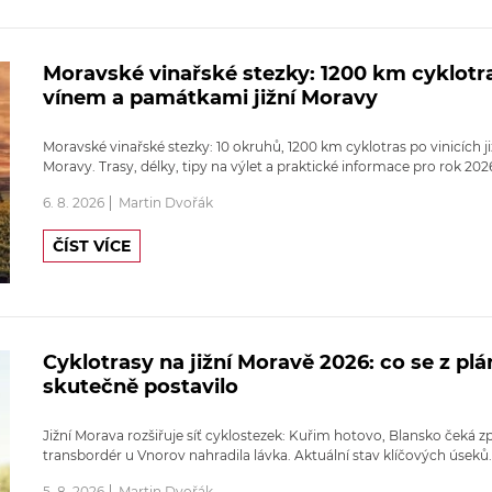
Moravské vinařské stezky: 1200 km cyklotr
vínem a památkami jižní Moravy
Moravské vinařské stezky: 10 okruhů, 1200 km cyklotras po vinicích ji
Moravy. Trasy, délky, tipy na výlet a praktické informace pro rok 202
6. 8. 2026
Martin Dvořák
ČÍST VÍCE
Cyklotrasy na jižní Moravě 2026: co se z pl
skutečně postavilo
Jižní Morava rozšiřuje síť cyklostezek: Kuřim hotovo, Blansko čeká z
transbordér u Vnorov nahradila lávka. Aktuální stav klíčových úseků.
5. 8. 2026
Martin Dvořák