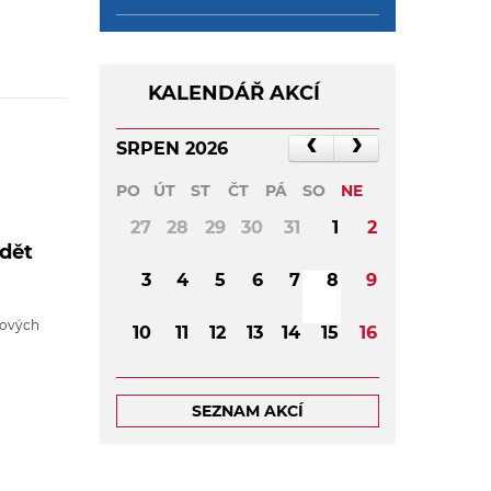
KALENDÁŘ AKCÍ
SRPEN 2026
PO
ÚT
ST
ČT
PÁ
SO
NE
27
28
29
30
31
1
2
idět
3
4
5
6
7
8
9
kových
10
11
12
13
14
15
16
17
18
19
20
21
22
23
SEZNAM AKCÍ
24
25
26
27
28
29
30
31
1
2
3
4
5
6