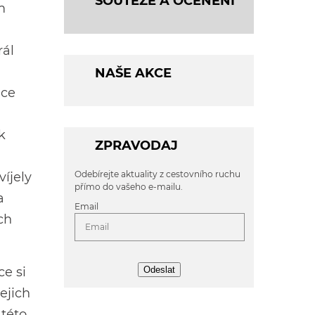
SOUTĚŽE A OCENĚNÍ
m
rál
NAŠE AKCE
nce
k
ZPRAVODAJ
Odebírejte aktuality z cestovního ruchu
víjely
přímo do vašeho e-mailu.
a
Email
ch
ce si
Odeslat
ejich
 této