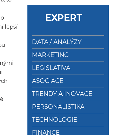
EXPERT
lo
í lepší
DATA / ANALÝZY
ou
MARKETING
anými
LEGISLATIVA
i
ASOCIACE
ých
a
TRENDY A INOVACE
ně
PERSONALISTIKA
TECHNOLOGIE
FINANCE