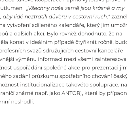
ě utlumen.
„Všechny naše země jsou krásné a my
by lidé neztratili důvěru v cestovní ruch,“
zazně
 na vytvoření sdíleného kalendáře, který jim umožn
pů a dalších akcí. Bylo rovněž dohodnuto, že na
ěla konat v ideálním případě čtyřikrát ročně, bud
 profesních svazů sdružujících cestovní kanceláře
ktivnější výměnu informací mezi všemi zainteresov
žnost uspořádání společné akce pro prezentaci jim
čného zadání průzkumu spotřebního chování česk
možnost institucionalizace takovéto spolupráce, n
hraničí známé např. jako ANTOR), která by případ
ítomní neshodli.