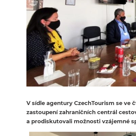
V sídle agentury CzechTourism se ve čt
zastoupení zahraničních centrál cestov
a prodiskutovali možnosti vzájemné s