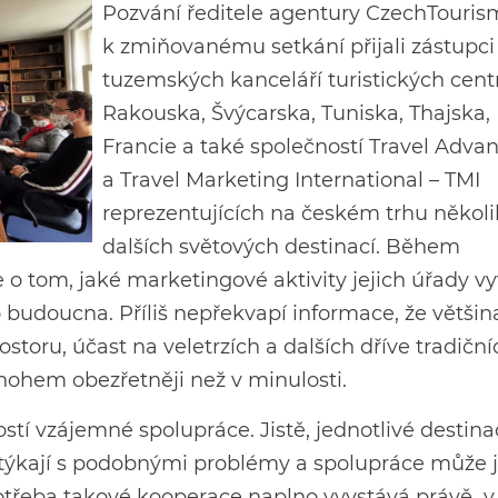
Pozvání ředitele agentury CzechTouris
k zmiňovanému setkání přijali zástupci
tuzemských kanceláří turistických cent
Rakouska, Švýcarska, Tuniska, Thajska,
Francie a také společností Travel Adva
a Travel Marketing International – TMI
reprezentujících na českém trhu několi
dalších světových destinací. Během
o tom, jaké marketingové aktivity jejich úřady vy
o budoucna. Příliš nepřekvapí informace, že většin
ostoru, účast na veletrzích a dalších dříve tradiční
nohem obezřetněji než v minulosti.
stí vzájemné spolupráce. Jistě, jednotlivé destina
otýkají s podobnými problémy a spolupráce může j
Potřeba takové kooperace naplno vyvstává právě v