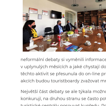
neformální debaty si vyměnili informace 
v uplynulých měsících a jaké chystají d
těchto aktivit se přesunula do on-line pr
akcích budou touristboardy zvažovat m
Největší část debaty se ale týkala možno
konkurují, na druhou stranu se často p
turistické centrály posouvat kupředu. 