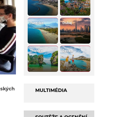
Turecko
Dubaj
Thajsko
Řecko
mských
MULTIMÉDIA