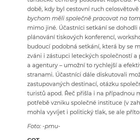
době, kdy byl cestovní ruch celosvětov
bychom měli společně pracovat na tom, a
mimo jiné. Účastníci setkání se dohodli
plánování tiskových konferencí, worksho
budoucí podobná setkání, která by se m
zváni i zástupci leteckých společností a
a agentury – umožní to rychlejší a efe
stranami. Účastníci dále diskutovali mo
zastupovaných destinací, otázku spole
turistů apod. Řeč přišla i na případnou 
potřebě vzniku společné instituce (v za
mohla vyvíjet i politický tlak, se ale př
Foto: -pmu-