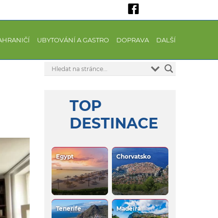
AHRANIČÍ
UBYTOVÁNÍ A GASTRO
DOPRAVA
DALŠÍ
TOP
DESTINACE
Egypt
Chorvatsko
Tenerife
Madeira