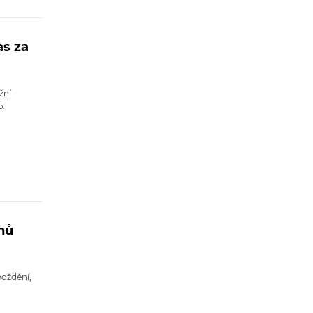
as za
žní
6.
ánů
poždění,