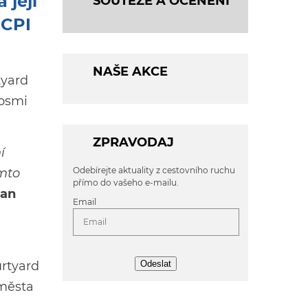
 její
SOUTĚŽE A OCENĚNÍ
 CPI
NAŠE AKCE
tyard
 osmi
ZPRAVODAJ
í
Odebírejte aktuality z cestovního ruchu
omto
přímo do vašeho e-mailu.
Jan
Email
urtyard
Odeslat
 města