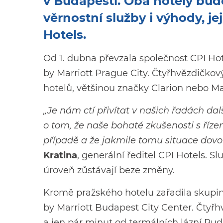
v Budapešti. Oba hotely budo
věrnostní služby i výhody, j
Hotels.
Od 1. dubna převzala společnost CPI Ho
by Marriott Prague City. Čtyřhvězdičkový
hotelů, většinou značky Clarion nebo M
„Je nám ctí přivítat v našich řadách da
o tom, že naše bohaté zkušenosti s říz
případě a že jakmile tomu situace dovol
Kratina
, generální ředitel CPI Hotels. Sl
úroveň zůstávají beze změny.
Kromě pražského hotelu zařadila skupin
by Marriott Budapest City Center. Čtyřh
a jen pár minut od termálních lázní Rud