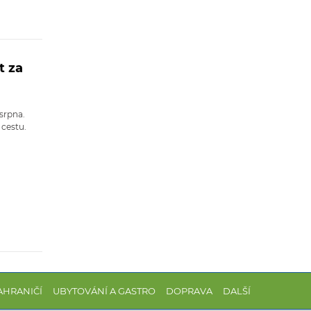
t za
srpna.
 cestu.
AHRANIČÍ
UBYTOVÁNÍ A GASTRO
DOPRAVA
DALŠÍ