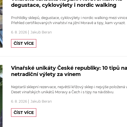
degustace, cyklovýlety i nordic walking
Prohlídky sklepů, degustace, cyklovýlety i nordic walking mezi vinic
Přehled certifikovaných vinařství na jižní Moravě a tipy, kam vyrazit.
6. 8. 2026
Jakub Beran
ČÍST VÍCE
Vinařské unikáty České republiky: 10 tipů n
netradiční výlety za vínem
Nejstarší sklepní rezervace, největší křížový sklep i nejvýše položená v
Deset vinařských unikátů Moravy a Čech i s tipy na návštěvu.
6. 8. 2026
Jakub Beran
ČÍST VÍCE