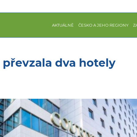
AKTUÁLNĚ
ČESKO A JEHO REGIONY
Z
 převzala dva hotely