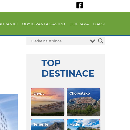
AHRANIČÍ
UBYTOVÁNÍ A GASTRO
DOPRAVA
DALŠÍ
TOP
DESTINACE
Egypt
Chorvatsko
Tenerife
Madeira