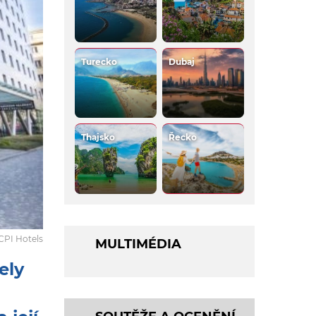
Turecko
Dubaj
Thajsko
Řecko
CPI Hotels
MULTIMÉDIA
ely