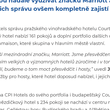
u nadále využívat značku Marriott a
ejich správu ovšem kompletně zajistí
tels správu pražského vinohradského hotelu Cour
 hotel nabízí 161 pokojů a doplní portfolio dalších
amaison, které skupina v hlavním městě vlastní.
lší mezinárodní značku, Marriott. Jsme přesvědčen
ením velkých a významných hotelů zúročíme i v t
í, budeme o tom moct přesvědčit i hosty,”
uvedl
užby pro hosty, které hotel doposud nabízel, i jejich
a CPI Hotels do svého portfolia i budapešťský Co
vězdičkový hotel s 234 pokoji se nachází v centru
as, Gellértovy hory, Budínského hradu a Alžbětina