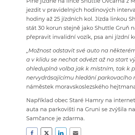
Plné jízdné na lince Shuttle Ovčárna z 
jezdit v pravidelných hodinových inter
hodiny až 25 jízdních kol. Jízda linkou
stát 30 korun stejně jako Shuttle Gruň 
přepravit invalidní vozík, psa ani jízdní k
„Možnost odstavit své auto na některé
a v klidu se nechat odvézt až na start vý
ohleduplná volba jak k místním, tak k p
nervydrásajícímu hledání parkovacího mí
náměstek moravskoslezského hejtman
Například obec Staré Hamry na interne
auta na parkovišti na Gruni se zvýšila 
Samčance je zdarma.