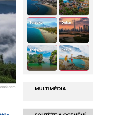
Turecko
Dubaj
Thajsko
Řecko
rstock.com
MULTIMÉDIA