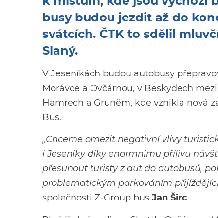
k místům, kde jsou výchozí b
busy budou jezdit až do konc
svátcích. ČTK to sdělil mluv
Slaný.
V Jeseníkách budou autobusy přepravo
Morávce a Ovčárnou, v Beskydech mezi 
Hamrech a Gruněm, kde vznikla nová z
Bus.
„Chceme omezit negativní vlivy turisti
i Jeseníky díky enormnímu přílivu návšt
přesunout turisty z aut do autobusů, po
problematickým parkováním přijíždějícíc
společnosti Z-Group bus
Jan Širc
.