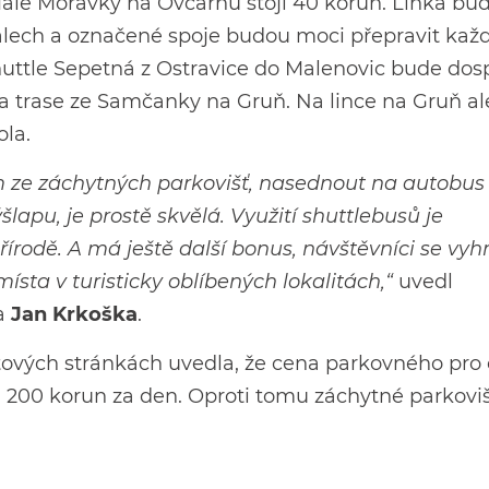
Malé Morávky na Ovčárnu stojí 40 korun. Linka bu
valech a označené spoje budou moci přepravit kaž
 Shuttle Sepetná z Ostravice do Malenovic bude dos
na trase ze Samčanky na Gruň. Na lince na Gruň al
ola.
m ze záchytných parkovišť, nasednout na autobus
šlapu, je prostě skvělá. Využití shuttlebusů je
řírodě. A má ještě další bonus, návštěvníci se vy
sta v turisticky oblíbených lokalitách,“
uvedl
a
Jan Krkoška
.
tových stránkách uvedla, že cena parkovného pro
na 200 korun za den. Oproti tomu záchytné parkovi