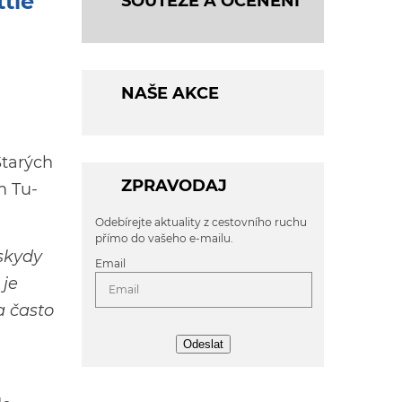
ttle
SOUTĚŽE A OCENĚNÍ
NAŠE AKCE
Starých
ZPRAVODAJ
m Tu-
Odebírejte aktuality z cestovního ruchu
přímo do vašeho e-mailu.
eskydy
Email
 je
a často
Odeslat