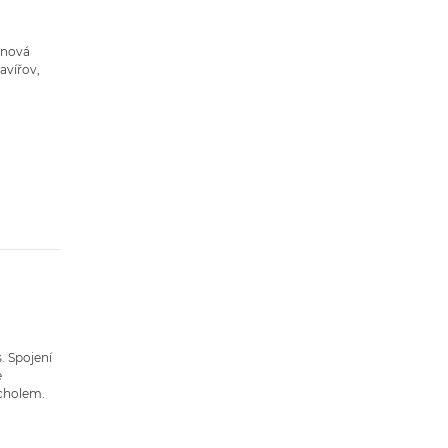
t nová
avířov,
. Spojení
e
cholem.