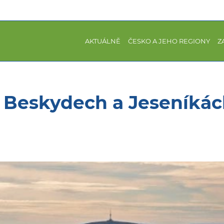
AKTUÁLNĚ
ČESKO A JEHO REGIONY
Z
v Beskydech a Jeseníká