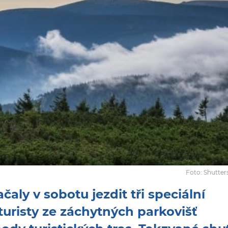
Foto: Shutte
aly v sobotu jezdit tři speciální
 turisty ze záchytných parkovišť