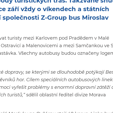
ody turistických tras. Takzvané shu
e září vždy o víkendech a státních
čí společnosti Z-Group bus Miroslav
vat turisty mezi Karlovem pod Pradědem v Malé
Ostravicí a Malenovicemi a mezi Samčankou ve 
astávka. Všechny autobusy budou označeny loge
cké dopravy, se kterými se dlouhodobě potýkají B
ěvníků hor. Cílem speciálních autobusových linek
moci vyřešit problémy s enormní dopravní zátěží 
h turistů,“
sdělil oblastní ředitel divize Morava