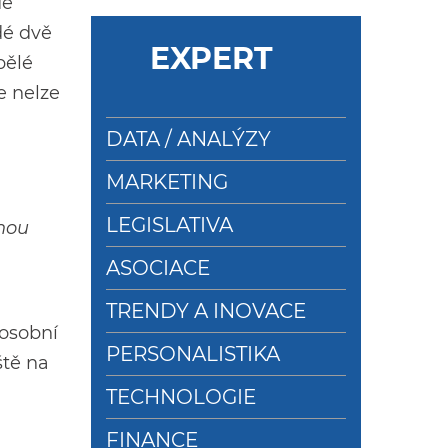
de
dé dvě
EXPERT
pělé
e nelze
DATA / ANALÝZY
MARKETING
LEGISLATIVA
hnou
ASOCIACE
TRENDY A INOVACE
 osobní
PERSONALISTIKA
ště na
TECHNOLOGIE
FINANCE