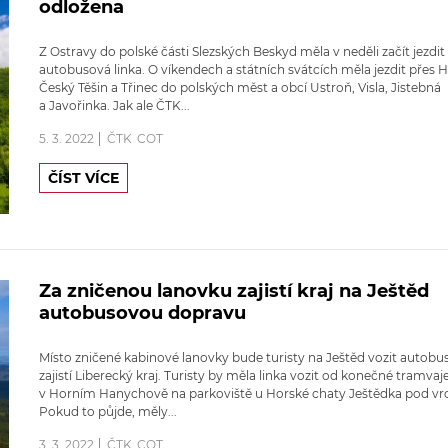
odložena
Z Ostravy do polské části Slezských Beskyd měla v neděli začít jezdi
autobusová linka. O víkendech a státních svátcích měla jezdit přes H
Český Těšin a Třinec do polských měst a obcí Ustroň, Visla, Jistebná
a Javořinka. Jak ale ČTK...
5. 3. 2022
ČTK
COT
ČÍST VÍCE
Za zničenou lanovku zajistí kraj na Ještěd
autobusovou dopravu
Místo zničené kabinové lanovky bude turisty na Ještěd vozit autobus
zajistí Liberecký kraj. Turisty by měla linka vozit od konečné tramvaj
v Horním Hanychově na parkoviště u Horské chaty Ještědka pod vr
Pokud to půjde, měly...
3. 3. 2022
ČTK
COT