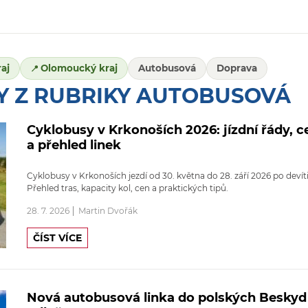
aj
Olomoucký kraj
Autobusová
Doprava
Y Z RUBRIKY AUTOBUSOVÁ
Cyklobusy v Krkonoších 2026: jízdní řády, c
a přehled linek
Cyklobusy v Krkonoších jezdí od 30. května do 28. září 2026 po devíti
Přehled tras, kapacity kol, cen a praktických tipů.
28. 7. 2026
Martin Dvořák
ČÍST VÍCE
Nová autobusová linka do polských Beskyd