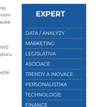
raj
EXPERT
vloni
žecké
DATA / ANALÝZY
MARKETING
žařů
LEGISLATIVA
Výboru
ASOCIACE
jvýše
TRENDY A INOVACE
PERSONALISTIKA
TECHNOLOGIE
FINANCE