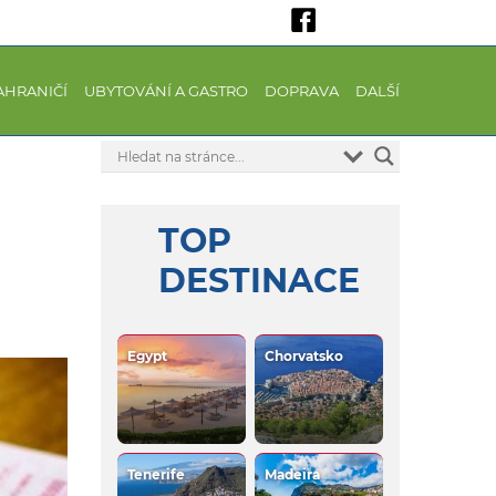
AHRANIČÍ
UBYTOVÁNÍ A GASTRO
DOPRAVA
DALŠÍ
TOP
DESTINACE
Egypt
Chorvatsko
Tenerife
Madeira