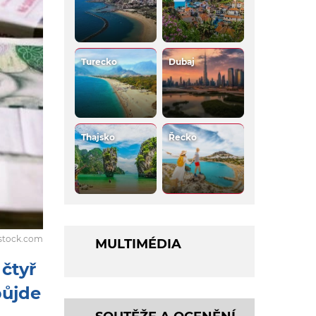
Turecko
Dubaj
Thajsko
Řecko
rstock.com
MULTIMÉDIA
 čtyř
půjde