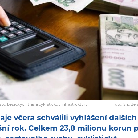
u běžeckých tras a cyklistickou infrastrukturu
Foto: Shutte
je včera schválili vyhlášení dalších
ní rok. Celkem 23,8 milionu korun 