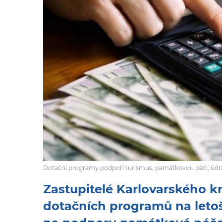
Dotační programy podpoří turismus, památkovou péči, údržb
Zastupitelé Karlovarského kra
dotačních programů na letoš