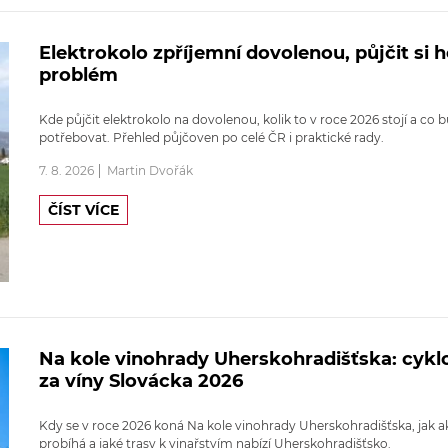
Elektrokolo zpříjemní dovolenou, půjčit si h
problém
Kde půjčit elektrokolo na dovolenou, kolik to v roce 2026 stojí a co 
potřebovat. Přehled půjčoven po celé ČR i praktické rady.
7. 8. 2026
Martin Dvořák
ČÍST VÍCE
Na kole vinohrady Uherskohradišťska: cykl
za víny Slovácka 2026
Kdy se v roce 2026 koná Na kole vinohrady Uherskohradišťska, jak a
probíhá a jaké trasy k vinařstvím nabízí Uherskohradišťsko.