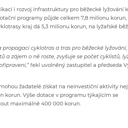
ací i rozvoj infrastruktury pro běžecké lyžování k
dotační programy půjde celkem 7,8 milionu korun, 
klotrasy kraj dá 5,3 milionu korun, na lyžařské bě
 propagaci cyklotras a tras pro běžecké lyžování,
 a zájem o ně roste, zvyšuje se počet cyklistů, ly
připraveni,“
řekl uvolněný zastupitel a předseda 
mohou žadatelé získat na neinvestiční aktivity ne
on korun. Výše dotace v programu týkajícím se
nout maximálně 400 000 korun.