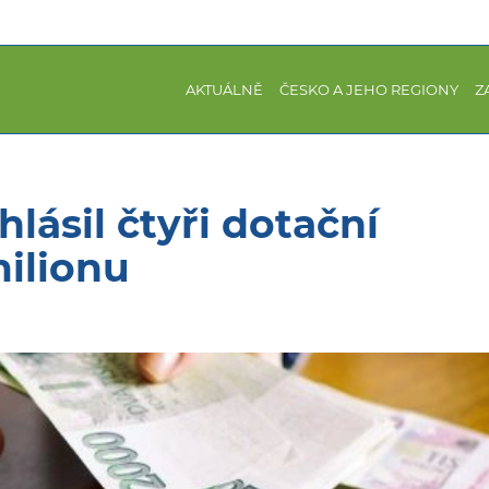
AKTUÁLNĚ
ČESKO A JEHO REGIONY
Z
hlásil čtyři dotační
ilionu