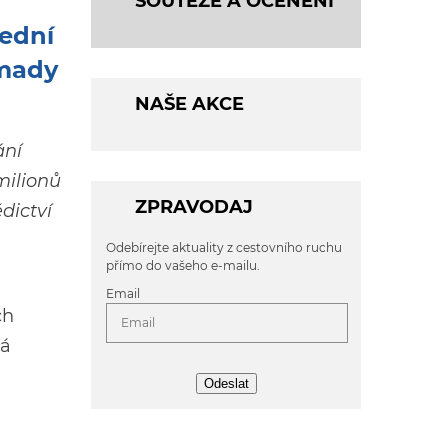
SOUTĚŽE A OCENĚNÍ
lední
omady
NAŠE AKCE
ání
milionů
ZPRAVODAJ
dictví
Odebírejte aktuality z cestovního ruchu
přímo do vašeho e-mailu.
Email
ch
ká
Odeslat