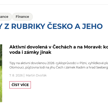
nance
Finance
 Z RUBRIKY ČESKO A JEHO
Aktivní dovolená v Čechách a na Moravě: ko
voda i zámky jinak
Tipy na aktivní dovolenou 2026: cykloprůvodci v Plzni, vyhlídkové pl
Olomouci, půjčovna lodí na jihu Čech i zámek Radim a hrad Seeberg
7. 8. 2026
Martin Dvořák
ČÍST VÍCE