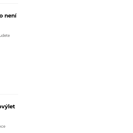
o není
budete
ovýlet
kce