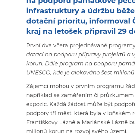
na podporu památkové péče, 
infrastruktury a údržbu běžec
dotační prioritu, informova
kraj na letošek připravil 29 d
První dva včera projednávané programy 
dotací na podporu přípravy projektů a 
korun. Dále program na podporu památ
UNESCO, kde je alokováno šest milionů
Zájemci mohou v prvním programu žádat
například se zaměřením či průzkumem p
expozic. Každá žádost může být podpoře
podpory tří měst, která byla v loňském
Františkovy Lázně a Mariánské Lázně bu
milionů korun na rozvoj svého území.