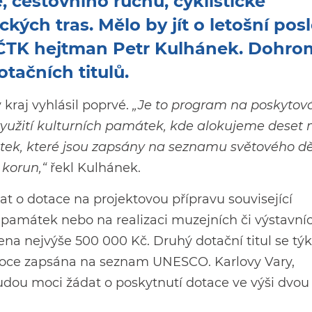
cestovního ruchu, cyklistické
kých tras. Mělo by jít o letošní pos
l ČTK hejtman Petr Kulhánek. Dohr
otačních titulů.
kraj vyhlásil poprvé.
„Je to program na poskytov
využití kulturních památek, kde alokujeme deset 
ek, které jsou zapsány na seznamu světového dě
 korun,“
řekl Kulhánek.
 o dotace na projektovou přípravu související
amátek nebo na realizaci muzejních či výstavní
na nejvýše 500 000 Kč. Druhý dotační titul se tý
 roce zapsána na seznam UNESCO. Karlovy Vary,
dou moci žádat o poskytnutí dotace ve výši dvou