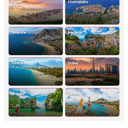
Egypt
Chorvatsko
Tenerife
Madeira
Turecko
Dubaj
Thajsko
Řecko