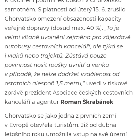
K uvolnění podmínek došlo i v Chorvatsku
samotném. S platností od úterý 15. 6. zrušilo
Chorvatsko omezení obsazenosti kapacity
veřejné dopravy (dosud max. 40 %).
„To je
velmi vítané uvolnění zejména pro zájezdové
autobusy cestovních kanceláří, ale týká se
i vlaků nebo trajektů. Zůstává pouze
povinnost nosit roušky uvnitř a venku
v případě, že nelze dodržet vzdálenost od
ostatních alespoň 1,5 metru,“
uvedl v tiskové
zprávě prezident Asociace českých cestovních
kanceláří a agentur
Roman Škrabánek
.
Chorvatsko se jako jedna z prvních zemí
v Evropě otevřela turistům. Již od dubna
letošního roku umožnila vstup na své území