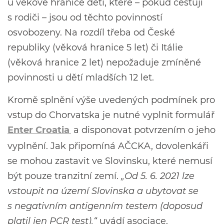
u věkové hranice dětí, které – pokud cestují
s rodiči – jsou od těchto povinností
osvobozeny. Na rozdíl třeba od České
republiky (věková hranice 5 let) či Itálie
(věková hranice 2 let) nepožaduje zmíněné
povinnosti u dětí mladších 12 let.
Kromě splnění výše uvedených podmínek pro
vstup do Chorvatska je nutné vyplnit formulář
Enter Croatia
a disponovat potvrzením o jeho
vyplnění. Jak připomíná AČCKA, dovolenkáři
se mohou zastavit ve Slovinsku, které nemusí
být pouze tranzitní zemí.
„Od 5. 6. 2021 lze
vstoupit na území Slovinska a ubytovat se
s negativním antigenním testem (doposud
platil jen PCR test),“
uvádí asociace.