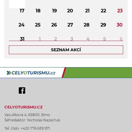
17
18
19
20
21
22
23
24
25
26
27
28
29
30
31
1
2
3
4
5
6
SEZNAM AKCÍ
CELYOTURISMU.CZ
Vaculíkova 4, 63800, Brno
Šéfredaktor: Nicholas Nazarčuk
Tel. číslo: +420 776 639 971