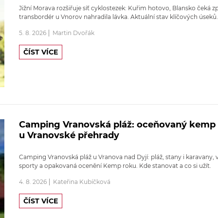
Jižní Morava rozšiřuje síť cyklostezek: Kuřim hotovo, Blansko čeká z
transbordér u Vnorov nahradila lávka. Aktuální stav klíčových úseků.
5. 8. 2026
Martin Dvořák
ČÍST VÍCE
Camping Vranovská pláž: oceňovaný kemp
u Vranovské přehrady
Camping Vranovská pláž u Vranova nad Dyjí: pláž, stany i karavany, 
sporty a opakovaná ocenění Kemp roku. Kde stanovat a co si užít.
4. 8. 2026
Kateřina Kubíčková
ČÍST VÍCE