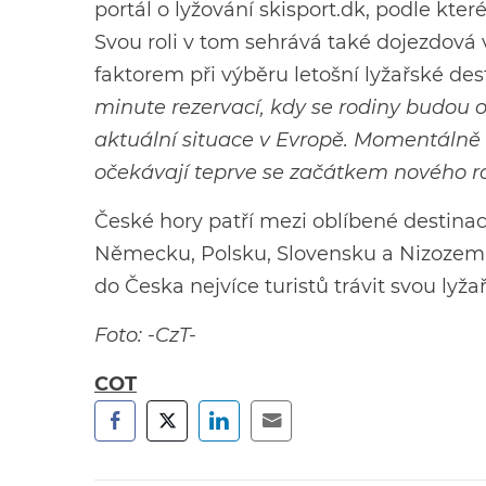
portál o lyžování skisport.dk, podle kt
Svou roli v tom sehrává také dojezdová
faktorem při výběru letošní lyžařské des
minute rezervací, kdy se rodiny budou 
aktuální situace v Evropě. Momentálně li
očekávají teprve se začátkem nového r
České hory patří mezi oblíbené destina
Německu, Polsku, Slovensku a Nizozemí 
do Česka nejvíce turistů trávit svou lyž
Foto: -CzT-
COT