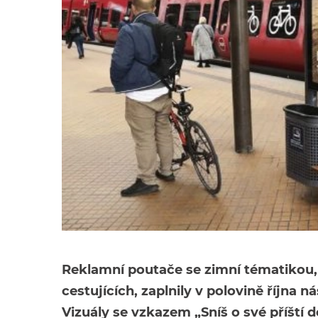
Reklamní poutače se zimní tématikou, k
cestujících, zaplnily v polovině října
Vizuály se vzkazem „Sníš o své příští 