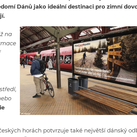
domí Dánů jako ideální destinaci pro zimní dov
í.
iž na
ormace
í
tředí,
nebo
ie
českých horách potvrzuje také největší dánský od