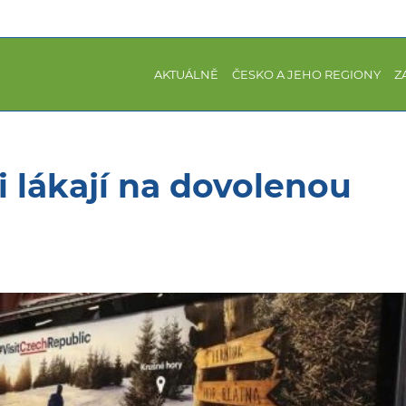
AKTUÁLNĚ
ČESKO A JEHO REGIONY
Z
i lákají na dovolenou