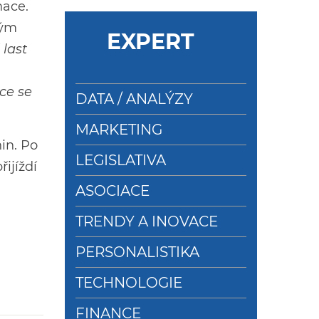
nace.
tým
EXPERT
 last
ace se
DATA / ANALÝZY
MARKETING
in. Po
LEGISLATIVA
ijíždí
ASOCIACE
TRENDY A INOVACE
PERSONALISTIKA
TECHNOLOGIE
FINANCE