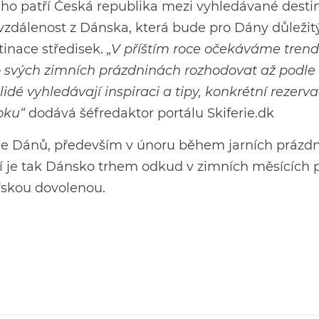
erého patří Česká republika mezi vyhledávané desti
 vzdálenost z Dánska, která bude pro Dány důleži
tinace středisek.
„V příštím roce očekáváme trend
o svých zimních prázdninách rozhodovat až podle
dé vyhledávají inspiraci a tipy, konkrétní rezerv
oku“
dodává šéfredaktor portálu Skiferie.dk
ce Dánů, především v únoru během jarních prázdn
je tak Dánsko trhem odkud v zimních měsících př
ařskou dovolenou.