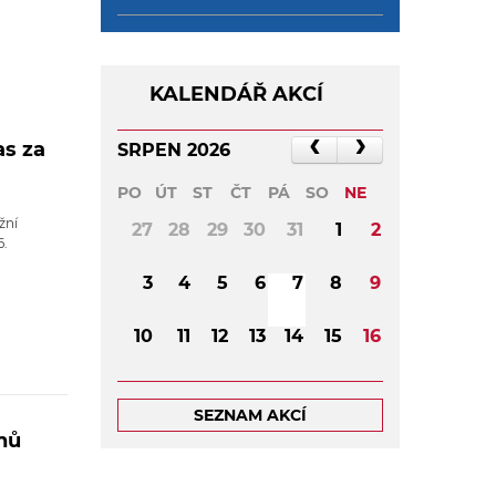
KALENDÁŘ AKCÍ
as za
SRPEN 2026
PO
ÚT
ST
ČT
PÁ
SO
NE
žní
27
28
29
30
31
1
2
6.
3
4
5
6
7
8
9
10
11
12
13
14
15
16
17
18
19
20
21
22
23
SEZNAM AKCÍ
ánů
24
25
26
27
28
29
30
31
1
2
3
4
5
6