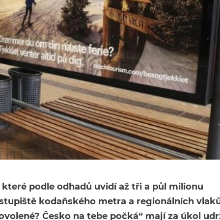
teré podle odhadů uvidí až tři a půl milionu
 nástupiště kodaňského metra a regionálních vlaků
dovolené? Česko na tebe počká“ mají za úkol udr