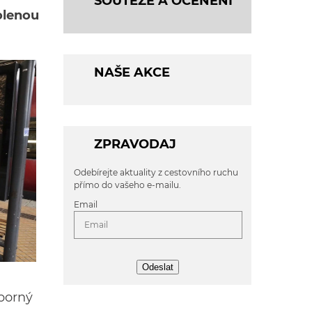
SOUTĚŽE A OCENĚNÍ
olenou
NAŠE AKCE
ZPRAVODAJ
Odebírejte aktuality z cestovního ruchu
přímo do vašeho e-mailu.
Email
Odeslat
borný