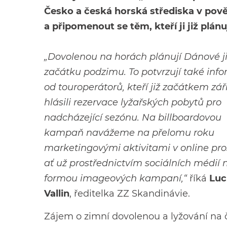
Česko a česká horská střediska v pově
a připomenout se těm, kteří ji již plánuj
„Dovolenou na horách plánují Dánové j
začátku podzimu. To potvrzují také inf
od touroperátorů, kteří již začátkem zář
hlásili rezervace lyžařských pobytů pro
nadcházející sezónu. Na billboardovou
kampaň navážeme na přelomu roku
marketingovými aktivitami v online pros
ať už prostřednictvím sociálních médií 
formou imageových kampaní,“
říká
Luc
Vallin
, ředitelka ZZ Skandinávie.
Zájem o zimní dovolenou a lyžování na 