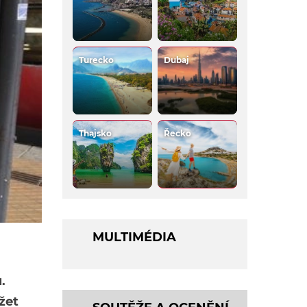
Turecko
Dubaj
Thajsko
Řecko
MULTIMÉDIA
.
žet