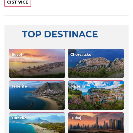
ČÍST VÍCE
TOP DESTINACE
Egypt
Chorvatsko
Tenerife
Madeira
Turecko
Dubaj