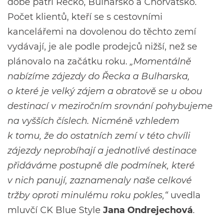
době patří Řecko, Bulharsko a Chorvatsko.
Počet klientů, kteří se s cestovními
kancelářemi na dovolenou do těchto zemí
vydávají, je ale podle prodejců nižší, než se
plánovalo na začátku roku.
„Momentálně
nabízíme zájezdy do Řecka a Bulharska,
o které je velký zájem a obratově se u obou
destinací v meziročním srovnání pohybujeme
na vyšších číslech. Nicméně vzhledem
k tomu, že do ostatních zemí v této chvíli
zájezdy neprobíhají a jednotlivé destinace
přidáváme postupně dle podmínek, které
v nich panují, zaznamenaly naše celkové
tržby oproti minulému roku pokles,“
uvedla
mluvčí CK Blue Style
Jana Ondrejechová
.