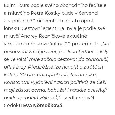
Exim Tours podle svého obchodního ředitele
a mluvčího Petra Kostky bude v červenci
a srpnu na 30 procentech obratu oproti
loňsku. Cestovní agentura Invia je podle své
mluvčí Andrey Řezníčkové aktuálně
v meziročním srovnání na 20 procentech.
„Na
posouzení ztrát je nyní, po dvou týdnech, kdy
se ve větší míře začalo cestovat do zahraničí,
příliš brzy. Předběžně lze hovořit o ztrátách
kolem 70 procent oproti loňskému roku.
Konstantní vyjádření našich politiků, že Češi
mají zůstat doma, bohužel i nadále ovlivňují
pokles prodejů zájezdů,“
uvedla mluvčí
Čedoku
Eva Němečková
.