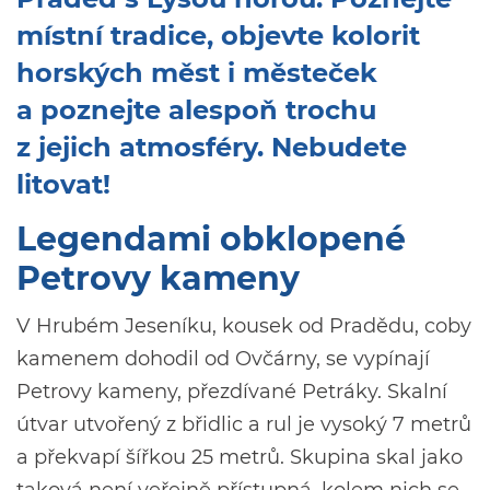
místní tradice, objevte kolorit
horských měst i městeček
a poznejte alespoň trochu
z jejich atmosféry. Nebudete
litovat!
Legendami obklopené
Petrovy kameny
V Hrubém Jeseníku, kousek od Pradědu, coby
kamenem dohodil od Ovčárny, se vypínají
Petrovy kameny, přezdívané Petráky. Skalní
útvar utvořený z břidlic a rul je vysoký 7 metrů
a překvapí šířkou 25 metrů. Skupina skal jako
taková není veřejně přístupná, kolem nich se