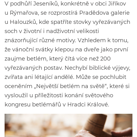
V podhůří Jeseníků, konkrétně v obci Jiříkov
u Rýmařova, se rozprostírá Pradědova galerie
u Halouzků, kde spatříte stovky vyřezávaných
soch v životní i nadživotní velikosti
znázorňující různé motivy. Vzhledem k tomu,
že vánoční svátky klepou na dveře jako první
zaujme betlém, který čítá více než 200
vyřezávaných postav. Nechybí biblické výjevy,
zvířata ani létající andělé. Může se pochlubit
oceněním „Největší betlém na světě“, které si
vysloužil u příležitosti konání světového
kongresu betlémářů v Hradci Králové.