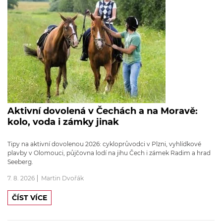
Aktivní dovolená v Čechách a na Moravě:
kolo, voda i zámky jinak
Tipy na aktivní dovolenou 2026: cykloprůvodci v Plzni, vyhlídkové
plavby v Olomouci, půjčovna lodí na jihu Čech i zámek Radim a hrad
Seeberg.
7. 8. 2026
Martin Dvořák
ČÍST VÍCE