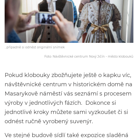
...případně si odnést originální snímek
Foto: Návštěvnické centrum Nový Jičín - město klobouků
Pokud klobouky zbožňujete ještě o kapku víc,
návštěvnické centrum v historickém domě na
Masarykově náměstí vás seznámí s procesem
výroby v jednotlivých fázích. Dokonce si
jednotlivé kroky můžete sami vyzkoušet či si
odnést ručně vyrobený suvenýr.
Ve stejné budově sídlí také expozice sladěná