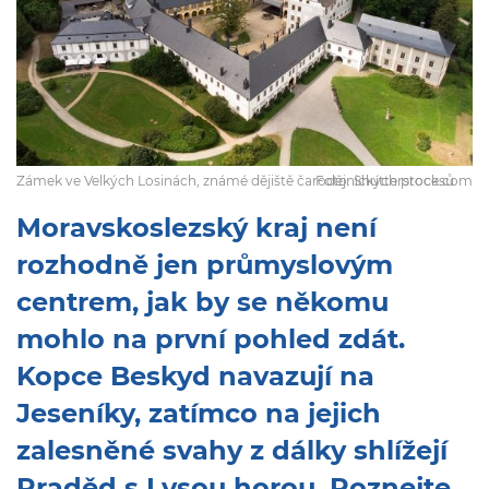
Zámek ve Velkých Losinách, známé dějiště čarodějnických procesů
Foto: Shutterstock.com
Moravskoslezský kraj není
rozhodně jen průmyslovým
centrem, jak by se někomu
mohlo na první pohled zdát.
Kopce Beskyd navazují na
Jeseníky, zatímco na jejich
zalesněné svahy z dálky shlížejí
Praděd s Lysou horou. Poznejte