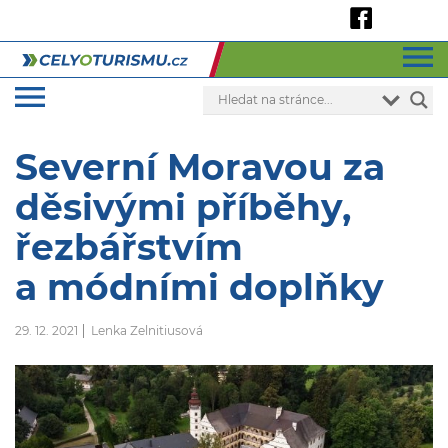
Severní Moravou za
děsivými příběhy,
řezbářstvím
a módními doplňky
29. 12. 2021
Lenka Zelnitiusová