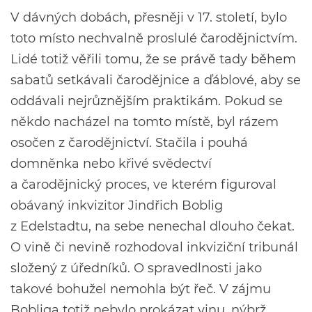
V dávných dobách, přesněji v 17. století, bylo
toto místo nechvalně proslulé čarodějnictvím.
Lidé totiž věřili tomu, že se právě tady během
sabatů setkávali čarodějnice a ďáblové, aby se
oddávali nejrůznějším praktikám. Pokud se
někdo nacházel na tomto místě, byl rázem
osočen z čarodějnictví. Stačila i pouhá
domněnka nebo křivé svědectví
a čarodějnický proces, ve kterém figuroval
obávaný inkvizitor Jindřich Boblig
z Edelstadtu, na sebe nenechal dlouho čekat.
O vině či nevině rozhodoval inkviziční tribunál
složený z úředníků. O spravedlnosti jako
takové bohužel nemohla být řeč. V zájmu
Bobliga totiž nebylo prokázat vinu, nýbrž