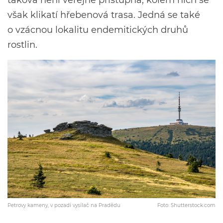
však klikatí hřebenová trasa. Jedná se také
o vzácnou lokalitu endemitických druhů
rostlin.
Petrovy kameny, v pozadí vysílač na Pradědu
Foto: Shutterstock.com