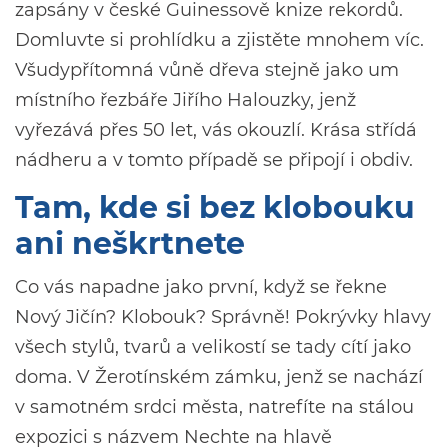
zapsány v české Guinessově knize rekordů.
Domluvte si prohlídku a zjistěte mnohem víc.
Všudypřítomná vůně dřeva stejně jako um
místního řezbáře Jiřího Halouzky, jenž
vyřezává přes 50 let, vás okouzlí. Krása střídá
nádheru a v tomto případě se připojí i obdiv.
Tam, kde si bez klobouku
ani neškrtnete
Co vás napadne jako první, když se řekne
Nový Jičín? Klobouk? Správně! Pokrývky hlavy
všech stylů, tvarů a velikostí se tady cítí jako
doma. V Žerotínském zámku, jenž se nachází
v samotném srdci města, natrefíte na stálou
expozici s názvem Nechte na hlavě