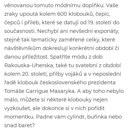
věnovanou tomuto módnímu doplňku. Vaše
zraky upoutá kolem 600 klobouků, čepic,
čepců i přileb, které se datují od 19. století do
současnosti. Nechybí ani nevšední exponáty,
stejně tak tematicky zaměřené celky, které
návštěvníkům dokreslují konkrétní období či
danou příležitost. Spatříte módu z dob
Rakouska-Uherska, také tu svatební z období
kolem 20. století, přilby vojáků a v neposlední
řadě klobouk československého prezidenta
Tomáše Garrigue Masaryka. A aby toho nebylo
málo, můžete si některé klobouky nejen
vyzkoušet, ale dokonce si v nich pořídit
momentku. Padne vám cylindr, buřinka nebo
snad baret?