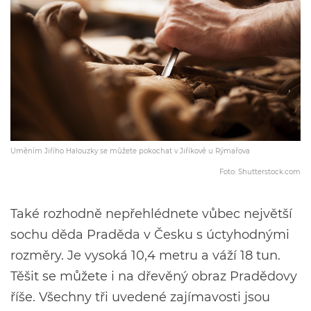
Uměním Jiřího Halouzky se můžete pokochat v Jiříkově u Rýmařova
Foto: Shutterstock.com
Také rozhodně nepřehlédnete vůbec největší
sochu děda Praděda v Česku s úctyhodnými
rozměry. Je vysoká 10,4 metru a váží 18 tun.
Těšit se můžete i na dřevěný obraz Pradědovy
říše. Všechny tři uvedené zajímavosti jsou