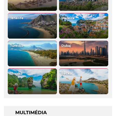
Tenerife
Madeira
Turecko
Dubaj
Thajsko
Řecko
MULTIMÉDIA