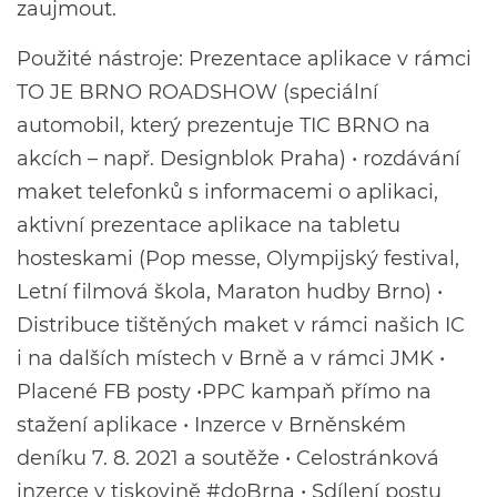
zaujmout.
Použité nástroje: Prezentace aplikace v rámci
TO JE BRNO ROADSHOW (speciální
automobil, který prezentuje TIC BRNO na
akcích – např. Designblok Praha) • rozdávání
maket telefonků s informacemi o aplikaci,
aktivní prezentace aplikace na tabletu
hosteskami (Pop messe, Olympijský festival,
Letní filmová škola, Maraton hudby Brno) •
Distribuce tištěných maket v rámci našich IC
i na dalších místech v Brně a v rámci JMK •
Placené FB posty •PPC kampaň přímo na
stažení aplikace • Inzerce v Brněnském
deníku 7. 8. 2021 a soutěže • Celostránková
inzerce v tiskovině #doBrna • Sdílení postu