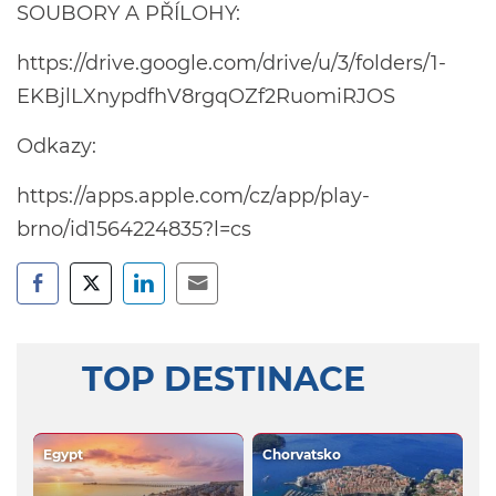
SOUBORY A PŘÍLOHY:
https://drive.google.com/drive/u/3/folders/1-
EKBjlLXnypdfhV8rgqOZf2RuomiRJOS
Odkazy:
https://apps.apple.com/cz/app/play-
brno/id1564224835?l=cs
TOP DESTINACE
Egypt
Chorvatsko