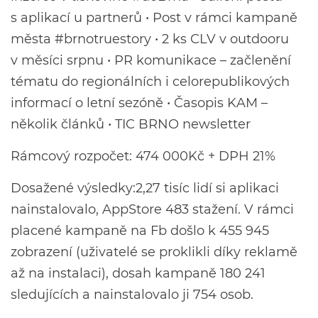
s aplikací u partnerů • Post v rámci kampaně
města #brnotruestory • 2 ks CLV v outdooru
v měsíci srpnu • PR komunikace – začlenění
tématu do regionálních i celorepublikových
informací o letní sezóně • Časopis KAM –
několik článků • TIC BRNO newsletter
Rámcový rozpočet: 474 000Kč + DPH 21%
Dosažené výsledky:2,27 tisíc lidí si aplikaci
nainstalovalo, AppStore 483 stažení. V rámci
placené kampaně na Fb došlo k 455 945
zobrazení (uživatelé se proklikli díky reklamě
až na instalaci), dosah kampaně 180 241
sledujících a nainstalovalo ji 754 osob.