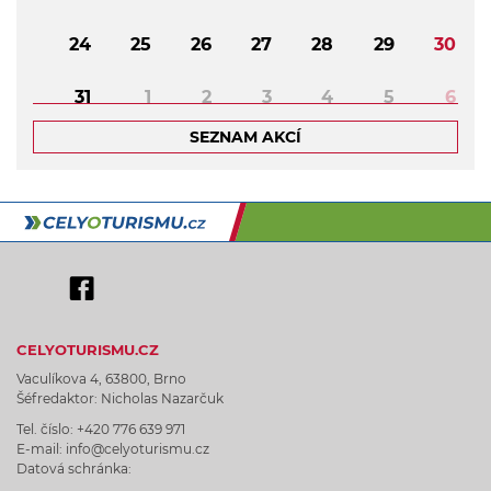
24
25
26
27
28
29
30
31
1
2
3
4
5
6
SEZNAM AKCÍ
CELYOTURISMU.CZ
Vaculíkova 4, 63800, Brno
Šéfredaktor: Nicholas Nazarčuk
Tel. číslo: +420 776 639 971
E-mail: info@celyoturismu.cz
Datová schránka: