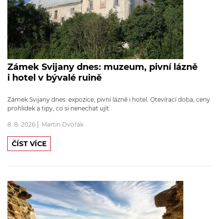
Zámek Svijany dnes: muzeum, pivní lázně
i hotel v bývalé ruině
Zámek Svijany dnes: expozice, pivní lázně i hotel. Otevírací doba, ceny
prohlídek a tipy, co si nenechat ujít.
8. 8. 2026
Martin Dvořák
ČÍST VÍCE