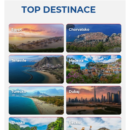
TOP DESTINACE
Egypt
Chorvatsko
Tenerife
Madeira
Turecko
Dubaj
Thajsko
Řecko