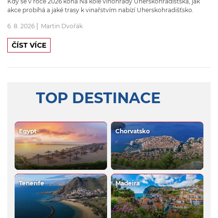
Kdy se v roce 2026 koná Na kole vinohrady Uherskohradišťska, jak
akce probíhá a jaké trasy k vinařstvím nabízí Uherskohradišťsko.
6. 8. 2026
Martin Dvořák
ČÍST VÍCE
TOP DESTINACE
Egypt
Chorvatsko
Tenerife
Madeira