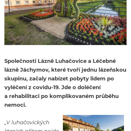
Společnosti Lázně Luhačovice a Léčebné
lázně Jáchymov, které tvoří jednu lázeňskou
skupinu, začaly nabízet pobyty lidem po
vyléčení z covidu-19. Jde o doléčení
a rehabilitaci po komplikovaném průběhu
nemoci.
„V luhačovických