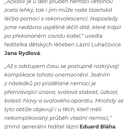
„Ačkoliv je u dětí průběh nemoci většinou
zcela lehký, tak i jim může naše lázeňská
léčba pomoci s rekonvalescencí. Naposledy
jsme nedávno úspěšně léčili dítě, které trápil
po překonaném covidu kašel,“
uvedla
ředitelka dětských léčeben Lázní Luhačovice
Jana Rydlová
.
„Až s odstupem času se postupně rozkrývají
komplikace tohoto onemocnění. Jedním
z následků po prodělané nemoci je
přetrvávající únava, svalová slabost, úzkost,
bolesti hlavy a svalového aparátu. Mnohdy se
tyto obtíže objevují i u těch, kteří měli
nekomplikovaný průběh vlastní nemoci,“
zmínil generální ředitel lázní
Eduard Bláha
.