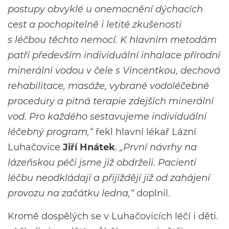
postupy obvyklé u onemocnění dýchacích
cest a pochopitelně i letité zkušenosti
s léčbou těchto nemocí. K hlavním metodám
patří především individuální inhalace přírodní
minerální vodou v čele s Vincentkou, dechová
rehabilitace, masáže, vybrané vodoléčebné
procedury a pitná terapie zdejších minerální
vod. Pro každého sestavujeme individuální
léčebný program,“
řekl hlavní lékař Lázní
Luhačovice
Jiří Hnátek
.
„První návrhy na
lázeňskou péči jsme již obdrželi. Pacienti
léčbu neodkládají a přijíždějí již od zahájení
provozu na začátku ledna,“
doplnil.
Kromě dospělých se v Luhačovicích léčí i děti.