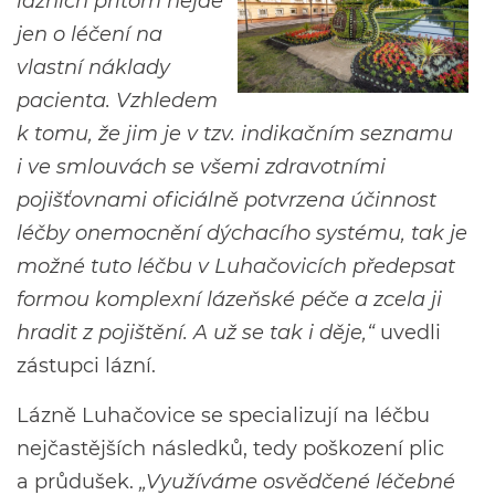
lázních přitom nejde
jen o léčení na
vlastní náklady
pacienta. Vzhledem
k tomu, že jim je v tzv. indikačním seznamu
i ve smlouvách se všemi zdravotními
pojišťovnami oficiálně potvrzena účinnost
léčby onemocnění dýchacího systému, tak je
možné tuto léčbu v Luhačovicích předepsat
formou komplexní lázeňské péče a zcela ji
hradit z pojištění. A už se tak i děje,“
uvedli
zástupci lázní.
Lázně Luhačovice se specializují na léčbu
nejčastějších následků, tedy poškození plic
a průdušek.
„Využíváme osvědčené léčebné