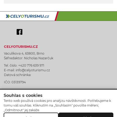
CELYOTURISMU.CZ
Vaculíkova 4, 63800, Brno
Šéfredaktor: Nicholas Nazarčuk
Tel. číslo: +420 776 639 971
E-mail: info@celyoturismu.cz
Datová schránka:
IČO: 03139794
Souhlas s cookies
Tento web používá cookies pro analýzu návštěvnosti. Potřebujeme k
tomu váš souhlas. Kliknutím na „Souhlasím" povolíte měření,
Graphic Design by Lukáš Tingl
„Odmítnout" jej zakáže.
Celyoturismu.cz © 2025