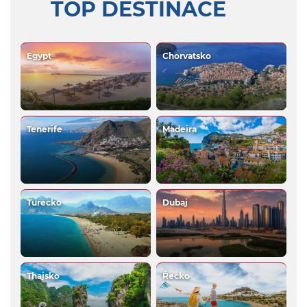
TOP DESTINACE
Egypt
Chorvatsko
Tenerife
Madeira
Turecko
Dubaj
Thajsko
Řecko