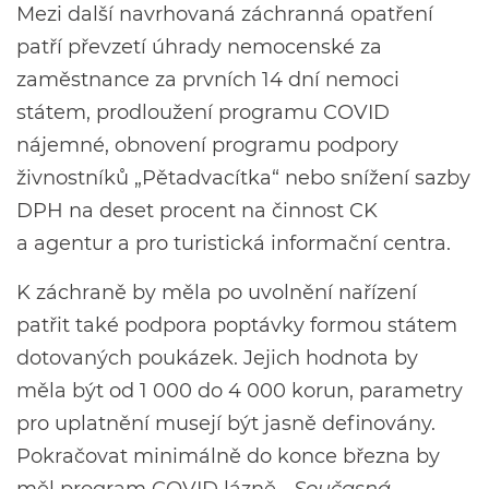
Mezi další navrhovaná záchranná opatření
patří převzetí úhrady nemocenské za
zaměstnance za prvních 14 dní nemoci
státem, prodloužení programu COVID
nájemné, obnovení programu podpory
živnostníků „Pětadvacítka“ nebo snížení sazby
DPH na deset procent na činnost CK
a agentur a pro turistická informační centra.
K záchraně by měla po uvolnění nařízení
patřit také podpora poptávky formou státem
dotovaných poukázek. Jejich hodnota by
měla být od 1 000 do 4 000 korun, parametry
pro uplatnění musejí být jasně definovány.
Pokračovat minimálně do konce března by
měl program COVID lázně.
„Současná