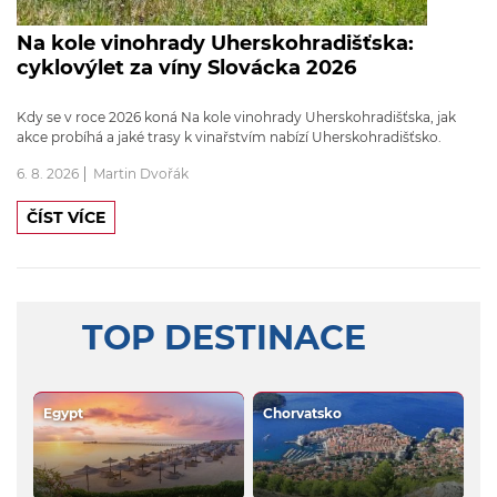
Na kole vinohrady Uherskohradišťska:
cyklovýlet za víny Slovácka 2026
Kdy se v roce 2026 koná Na kole vinohrady Uherskohradišťska, jak
akce probíhá a jaké trasy k vinařstvím nabízí Uherskohradišťsko.
6. 8. 2026
Martin Dvořák
ČÍST VÍCE
TOP DESTINACE
Egypt
Chorvatsko