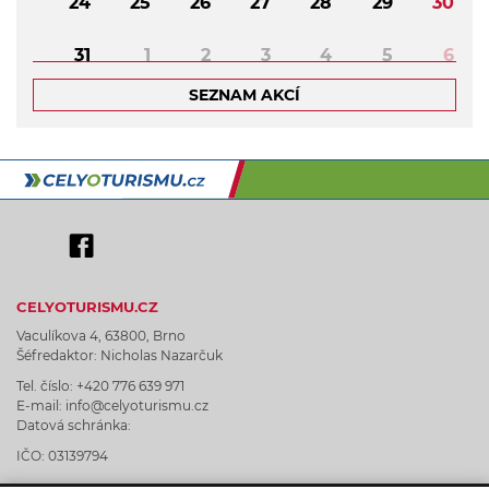
24
25
26
27
28
29
30
31
1
2
3
4
5
6
SEZNAM AKCÍ
CELYOTURISMU.CZ
Vaculíkova 4, 63800, Brno
Šéfredaktor: Nicholas Nazarčuk
Tel. číslo: +420 776 639 971
E-mail: info@celyoturismu.cz
Datová schránka:
IČO: 03139794