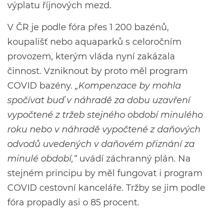
výplatu říjnových mezd.
V ČR je podle fóra přes 1 200 bazénů,
koupališť nebo aquaparků s celoročním
provozem, kterým vláda nyní zakázala
činnost. Vzniknout by proto měl program
COVID bazény.
„Kompenzace by mohla
spočívat buď v náhradě za dobu uzavření
vypočtené z tržeb stejného období minulého
roku nebo v náhradě vypočtené z daňových
odvodů uvedených v daňovém přiznání za
minulé období,“
uvádí záchranný plán. Na
stejném principu by měl fungovat i program
COVID cestovní kanceláře. Tržby se jim podle
fóra propadly asi o 85 procent.