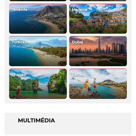
Tenerife
Madeira
Turecko
Dubaj
Thajsko
Řecko
MULTIMÉDIA