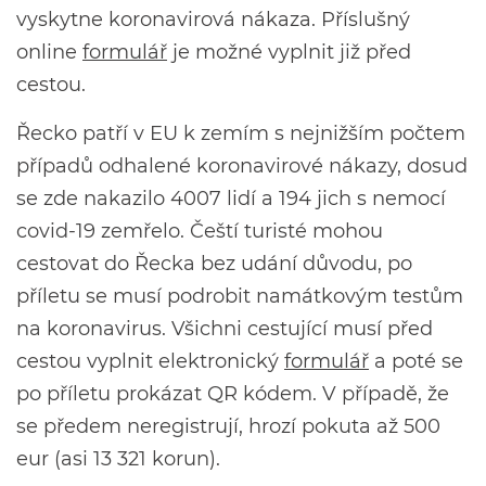
vyskytne koronavirová nákaza. Příslušný
online
formulář
je možné vyplnit již před
cestou.
Řecko patří v EU k zemím s nejnižším počtem
případů odhalené koronavirové nákazy, dosud
se zde nakazilo 4007 lidí a 194 jich s nemocí
covid-19 zemřelo. Čeští turisté mohou
cestovat do Řecka bez udání důvodu, po
příletu se musí podrobit namátkovým testům
na koronavirus. Všichni cestující musí před
cestou vyplnit elektronický
formulář
a poté se
po příletu prokázat QR kódem. V případě, že
se předem neregistrují, hrozí pokuta až 500
eur (asi 13 321 korun).