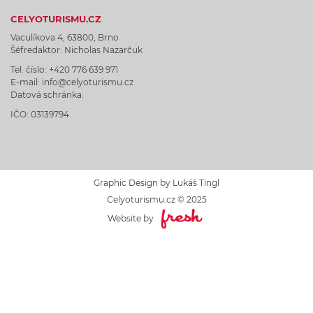
CELYOTURISMU.CZ
Vaculíkova 4, 63800, Brno
Šéfredaktor: Nicholas Nazarčuk
Tel. číslo: +420 776 639 971
E-mail: info@celyoturismu.cz
Datová schránka:
IČO: 03139794
Graphic Design by Lukáš Tingl
Celyoturismu.cz © 2025
Website by