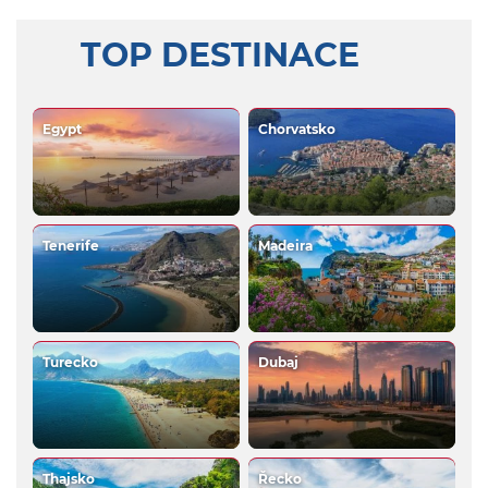
TOP DESTINACE
Egypt
Chorvatsko
Tenerife
Madeira
Turecko
Dubaj
Thajsko
Řecko