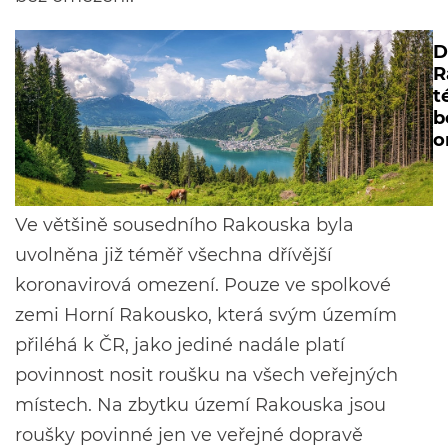
D
R
t
b
o
Ve většině sousedního Rakouska byla
uvolněna již téměř všechna dřívější
koronavirová omezení. Pouze ve spolkové
zemi Horní Rakousko, která svým územím
přiléhá k ČR, jako jediné nadále platí
povinnost nosit roušku na všech veřejných
místech. Na zbytku území Rakouska jsou
roušky povinné jen ve veřejné dopravě