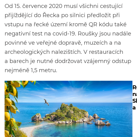
Od 15. července 2020 musí všichni cestující
přijíždějící do Řecka po silnici předložit při
vstupu na řecké území kromě QR kódu také
negativní test na covid-19. Roušky jsou nadále
povinné ve veřejné dopravě, muzeích a na
archeologických nalezištích. V restauracích
a barech je nutné dodržovat vzájemný odstup
nejméně 1,5 metru.
R
n
S
a 