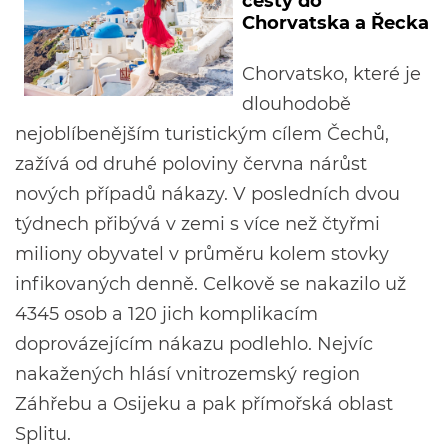
cesty do
Chorvatska a Řecka
Chorvatsko, které je
dlouhodobě
nejoblíbenějším turistickým cílem Čechů,
zažívá od druhé poloviny června nárůst
nových případů nákazy. V posledních dvou
týdnech přibývá v zemi s více než čtyřmi
miliony obyvatel v průměru kolem stovky
infikovaných denně. Celkově se nakazilo už
4345 osob a 120 jich komplikacím
doprovázejícím nákazu podlehlo. Nejvíc
nakažených hlásí vnitrozemský region
Záhřebu a Osijeku a pak přímořská oblast
Splitu.