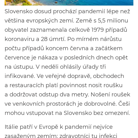
Slovensko dosud prochází pandemií lépe než
většina evropských zemí. Země s 5,5 milionu
obyvatel zaznamenala celkově 1979 případů
koronaviru a 28 úmrtí. Po mírném nárůstu
počtu případů koncem června a začátkem
července je nákaza v posledních dnech opět
na ústupu. V neděli ohlásily úřady tři
infikované. Ve veřejné dopravě, obchodech
a restauracích platí povinnost nosit roušku
a dodržovat odstup dva metry. Nošení roušek
ve venkovních prostorách je dobrovolné. Češi
mohou vstupovat na Slovensko bez omezení.
Itálie patří v Evropě k pandemií nejvíce
zasaženým zemím: zdravotníci tu infekci