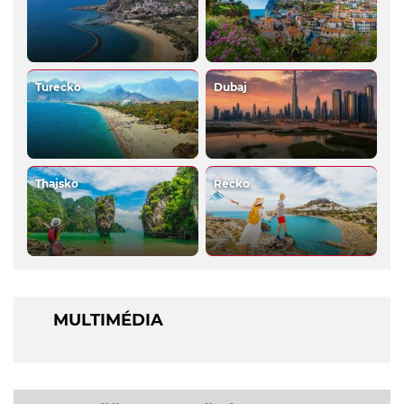
Turecko
Dubaj
Thajsko
Řecko
MULTIMÉDIA