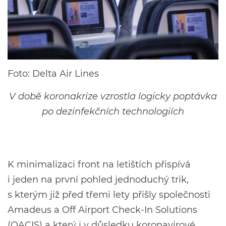
Foto: Delta Air Lines
V době koronakrize vzrostla logicky poptávka
po dezinfekčních technologiích
K minimalizaci front na letištích přispívá
i jeden na první pohled jednoduchý trik,
s kterým již před třemi lety přišly společnosti
Amadeus a Off Airport Check-In Solutions
(OACIS) a který i v důsledku koronavirové