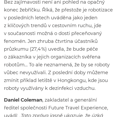
Bez zajímavosti není ani pohled na opačný
konec žebříčku. Říká, že přestože je robotizace
v posledních letech uváděna jako jeden
z klíčových trendů v cestovním ruchu, jde
v současnosti možná o dosti přeceňovaný
fenomén. Jen zhruba čtvrtina účastníků
průzkumu (27,4 %) uvedla, že bude péče
o zákazníka v jejich organizacích svěřena
robotům… To ale neznamená, že by se roboty
vůbec nevyužívali. Z poslední doby můžeme
zmínit příklad letiště v Hongkongu, kde jsou
roboty využívány k dezinfekci vzduchu.
Daniel Coleman
, zakladatel a generální
ředitel společnosti Future Travel Experience,
uvádí:
„Tato zpráva jasně ukazuje, že úzká