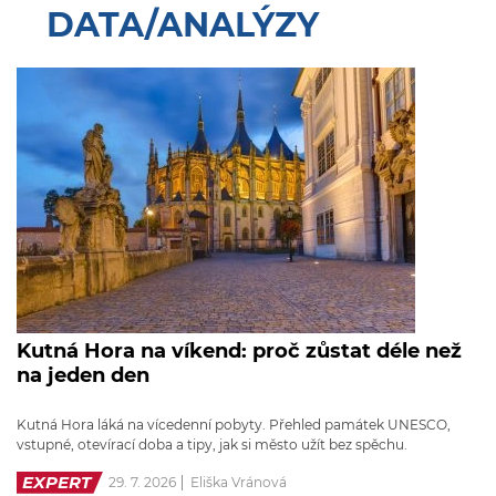
DATA/ANALÝZY
Kutná Hora na víkend: proč zůstat déle než
na jeden den
Kutná Hora láká na vícedenní pobyty. Přehled památek UNESCO,
vstupné, otevírací doba a tipy, jak si město užít bez spěchu.
EXPERT
29. 7. 2026
Eliška Vránová