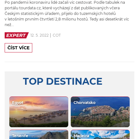
Po pandemii koronaviru lidé začali víc cestovat. Podle tabulek na
portálu tourdata.cz, které vycházejí z dat publikovaných včera
Českým statistickým úřadem, přijelo do tuzemských hotelů
v letošním prvním čtvrtletí 2,8 milionu hostů. Tedy asi desetkrát víc
než...
EXPERT
12. 5. 2022
COT
ČÍST VÍCE
TOP DESTINACE
Egypt
Chorvatsko
Tenerife
Madeira