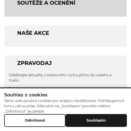
SOUTĚŽE A OCENĚNÍ
NAŠE AKCE
ZPRAVODAJ
Odebírejte aktuality z cestovního ruchu přímo do vašeho e-
mailu.
Email
Souhlas s cookies
Tento web používá cookies pro analýzu návštěvnosti. Potřebujeme k
tomu váš souhlas. Kliknutím na „Souhlasím" povolíte měření,
„Odmítnout" jej zakáže.
Odeslat
Odmítnout
Souhlasím
Cookies