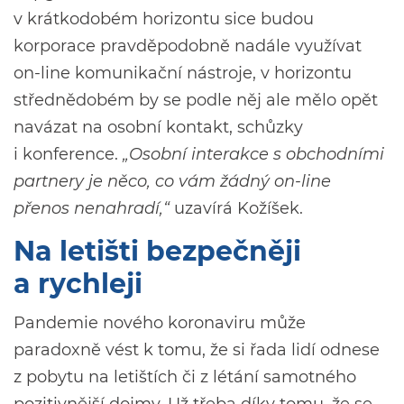
v krátkodobém horizontu sice budou
korporace pravděpodobně nadále využívat
on-line komunikační nástroje, v horizontu
střednědobém by se podle něj ale mělo opět
navázat na osobní kontakt, schůzky
i konference.
„Osobní interakce s obchodními
partnery je něco, co vám žádný on-line
přenos nenahradí,“
uzavírá Kožíšek.
Na letišti bezpečněji
a rychleji
Pandemie nového koronaviru může
paradoxně vést k tomu, že si řada lidí odnese
z pobytu na letištích či z létání samotného
pozitivnější dojmy. Už třeba díky tomu, že se