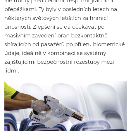
ale fronty před celními, resp. imigračními
přepážkami. Ty byly v posledních letech na
některých světových letištích za hranicí
únosnosti. Zlepšení se dá očekávat po
masivním zavedení bran bezkontaktně
sbírajících od pasažérů po příletu biometrické
údaje, ideálně v kombinaci se systémy
zajišťujícími bezpečnostní rozestupy mezi
lidmi.