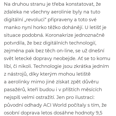
Na druhou stranu je třeba konstatovat, že
zdaleka ne všechny aerolinie byly na tuto
digitální „revoluci“ připraveny a toto své
manko nyní horko těžko dohánějí. U letišť je
situace podobná. Koronakrize jednoznačně
potvrdila, že bez digitálních technologií,
zejména pak bez těch on-line, se už dnešní
svět letecké dopravy neobejde. Ať se to komu
líbí, či nikoli. Technologie jsou zkrátka jedním
z nástrojů, díky kterým mohou letiště
a aerolinky mimo jiné získat zpět důvěru
pasažérů, kteří budou i v příštích měsících
nejspíš velmi ostražití. Jen pro ilustraci:
původní odhady ACI World počítaly s tím, že
osobní doprava letos dosáhne hodnoty 9,5