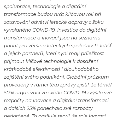
spolupráce, technologie a digitální
transformace budou hrát klíčovou roli při
zotavování odvětví letecké dopravy z šoku
vyvolaného COVID-19. Investice do digitální
transformace a inovací jsou na seznamu
priorit pro většinu leteckých společností, letišť
a jejich partnerů, kteří nyní mají příležitost
přijmout klíčové technologie k dosažení
krátkodobé efektivnosti i dlouhodobého
zajištění svého podnikání. Globální průzkum
provedený v rámci této zprávy zjistil, že téměř
50
% organizací ve světle COVID-19 zvýšilo své
rozpočty na inovace a digitální transformaci
a dalších 25% ponechalo své rozpočty
nedotčené. To posiluje teorii, že role inovací