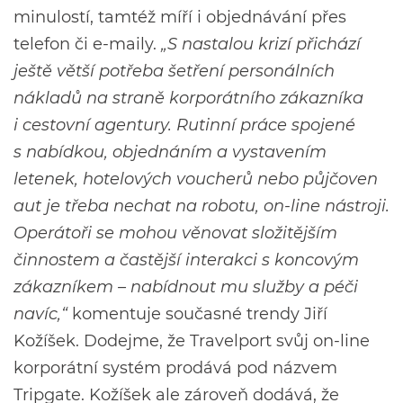
minulostí, tamtéž míří i objednávání přes
telefon či e-maily.
„S nastalou krizí přichází
ještě větší potřeba šetření personálních
nákladů na straně korporátního zákazníka
i cestovní agentury. Rutinní práce spojené
s nabídkou, objednáním a vystavením
letenek, hotelových voucherů nebo půjčoven
aut je třeba nechat na robotu, on-line nástroji.
Operátoři se mohou věnovat složitějším
činnostem a častější interakci s koncovým
zákazníkem – nabídnout mu služby a péči
navíc,“
komentuje současné trendy Jiří
Kožíšek. Dodejme, že Travelport svůj on-line
korporátní systém prodává pod názvem
Tripgate. Kožíšek ale zároveň dodává, že