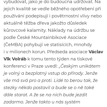
vybudovat, jako je do budoucna udržovat. Na
jejich kvalitě se vedle běžného opotřebení při
používání podepisují i povětrnostní vlivy nebo
aktuálně těžba dřeva jakožto důsledek
kůrovcové kalamity. Náklady na údržbu se
podle České Mountainbikové Asociace
(ČeMBA) pohybují ve statisících, mnohdy
i v milionech korun. Předseda asociace
Václav
Vlk Volráb
k tomu tento týden na tiskové
konferenci v Praze uvedl:
„Českým unikátem
je volný a bezplatný vstup do přírody. Jenže
vše má svá pro a proti. Lidé to berou tak, že
stezky někdo postavil a bude se o ně také
dále starat. A že se na nich bude jezdit
zadarmo. Jenže takto u nás systém