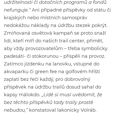
udržitelnosti či dotačních programů a fondů
nefunguje.“
Ani případné příspěvky od státu či
krajských nebo místních samospráv
nedokážou náklady na údržbu stezek pokrýt.
Zmiňovaná osvětová kampaň se proto snaží
lidi, kteří míří do našich trail center, přimět,
aby vždy provozovatelům – třeba symbolicky
padesáti- či stokorunou – přispěli na provoz.
Zatímco jízdenku na lanovku, vstupné do
akvaparku či green fee na golfovém hřišti
zaplatí bez řečí každý, pro dobrovolný
příspěvek na údržbu trailů dosud sahal do
kapsy málokdo.
„Lidé si musí uvědomit, že
bez těchto příspěvků tady traily prostě
nebudou,“
konstatoval lakonicky Volráb.