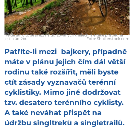
Nejde jen o to se svézt na udržovaných trailech, ale také přispět na
jejich údržbu
Foto: Shutterstock.com
Patříte-li mezi bajkery, případně
máte v plánu jejich čím dál větší
rodinu také rozšířit, měli byste
ctít zásady vyznavačů terénní
cyklistiky. Mimo jiné dodržovat
tzv. desatero terénního cyklisty.
A také neváhat přispět na
údržbu singltreků a singletrailů.