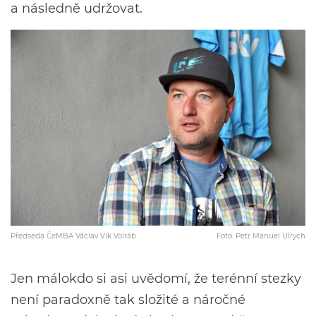
a následně udržovat.
Předseda ČeMBA Václav Vlk Volráb
Foto: Petr Manuel Ulrych
Jen málokdo si asi uvědomí, že terénní stezky
není paradoxně tak složité a náročné