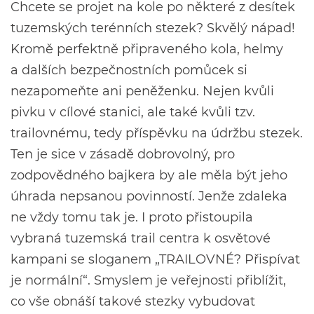
Chcete se projet na kole po některé z desítek
tuzemských terénních stezek? Skvělý nápad!
Kromě perfektně připraveného kola, helmy
a dalších bezpečnostních pomůcek si
nezapomeňte ani peněženku. Nejen kvůli
pivku v cílové stanici, ale také kvůli tzv.
trailovnému, tedy příspěvku na údržbu stezek.
Ten je sice v zásadě dobrovolný, pro
zodpovědného bajkera by ale měla být jeho
úhrada nepsanou povinností. Jenže zdaleka
ne vždy tomu tak je. I proto přistoupila
vybraná tuzemská trail centra k osvětové
kampani se sloganem „TRAILOVNÉ? Přispívat
je normální“. Smyslem je veřejnosti přiblížit,
co vše obnáší takové stezky vybudovat